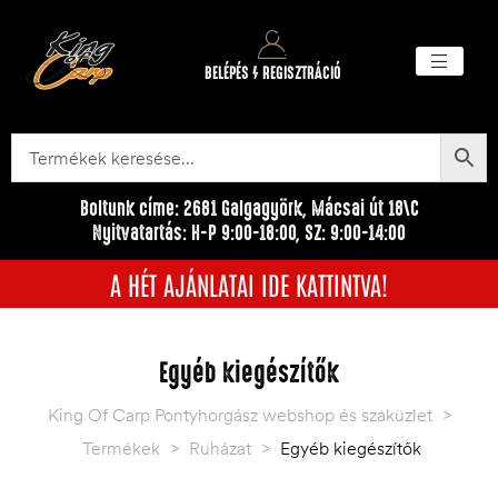
BELÉPÉS / REGISZTRÁCIÓ
Akciós ter
Törzsvásárlói pr
Egyéb me
Boltunk címe: 2681 Galgagyörk, Mácsai út 18\C
Nyitvatartás: H-P 9:00-18:00, SZ: 9:00-14:00
A HÉT AJÁNLATAI IDE KATTINTVA!
Egyéb kiegészítők
King Of Carp Pontyhorgász webshop és szaküzlet
>
Termékek
>
Ruházat
>
Egyéb kiegészítők