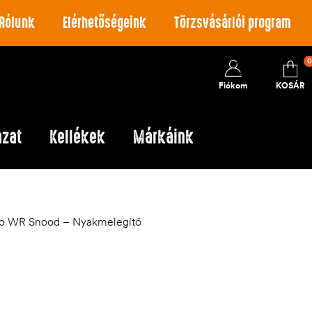
Rólunk
Elérhetőségeink
Törzsvásárlói program
0
Fiókom
KOSÁR
ázat
Kellékek
Márkáink
ro WR Snood – Nyakmelegítő