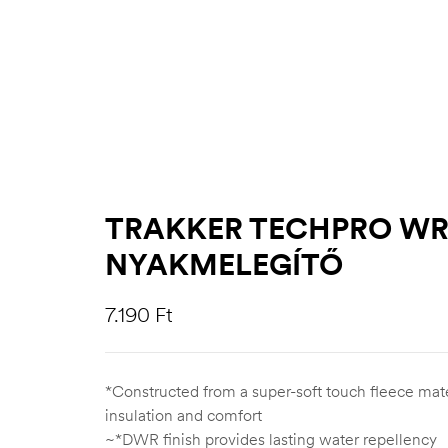
TRAKKER TECHPRO WR
NYAKMELEGÍTŐ
7.190
Ft
*Constructed from a super-soft touch fleece mate
insulation and comfort
~*DWR finish provides lasting water repellency