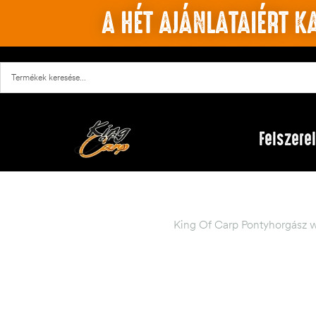
A HÉT AJÁNLATAIÉRT KA
Felszere
King Of Carp Pontyhorgász 