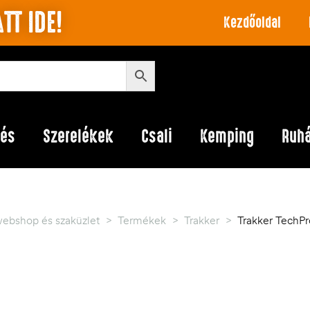
TT IDE!
Kezdőoldal
lés
Szerelékek
Csali
Kemping
Ruh
webshop és szaküzlet
>
Termékek
>
Trakker
>
Trakker TechP