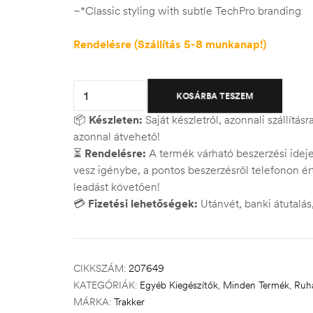
~*Classic styling with subtle TechPro branding
Rendelésre (Szállítás 5-8 munkanap!)
Quantity:
KOSÁRBA TESZEM
📦
Készleten:
Saját készletről, azonnali szállítás
azonnal átvehető!
⏳
Rendelésre:
A termék várható beszerzési ide
vesz igénybe, a pontos beszerzésről telefonon ért
leadást követően!
💳
Fizetési lehetőségek:
Utánvét, banki átutalá
CIKKSZÁM:
207649
KATEGÓRIÁK:
Egyéb Kiegészítők
,
Minden Termék
,
Ruh
MÁRKA:
Trakker