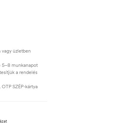
ra vagy üzletben
je 5–8 munkanapot
esítjük a rendelés
s, OTP SZÉP-kártya
ázat