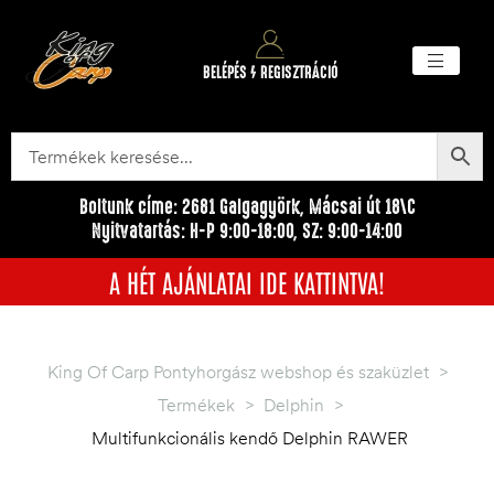
BELÉPÉS / REGISZTRÁCIÓ
Akciós ter
Törzsvásárlói pr
Egyéb me
Boltunk címe: 2681 Galgagyörk, Mácsai út 18\C
Nyitvatartás: H-P 9:00-18:00, SZ: 9:00-14:00
A HÉT AJÁNLATAI IDE KATTINTVA!
King Of Carp Pontyhorgász webshop és szaküzlet
>
Termékek
>
Delphin
>
Multifunkcionális kendő Delphin RAWER