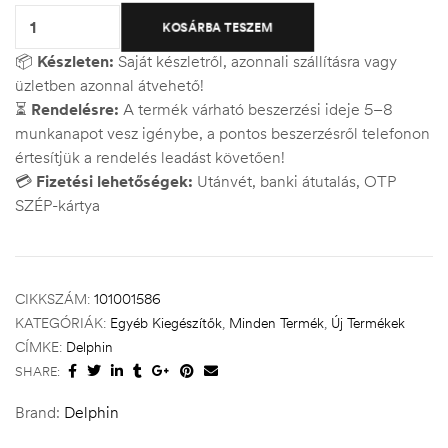
KOSÁRBA TESZEM
📦
Készleten:
Saját készletről, azonnali szállításra vagy
üzletben azonnal átvehető!
⏳
Rendelésre:
A termék várható beszerzési ideje 5–8
munkanapot vesz igénybe, a pontos beszerzésről telefonon
értesítjük a rendelés leadást követően!
💳
Fizetési lehetőségek:
Utánvét, banki átutalás, OTP
SZÉP-kártya
CIKKSZÁM:
101001586
KATEGÓRIÁK:
Egyéb Kiegészítők
,
Minden Termék
,
Új Termékek
CÍMKE:
Delphin
SHARE:
Brand:
Delphin