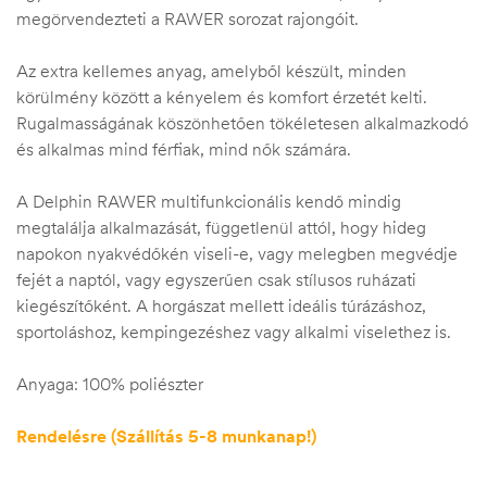
megörvendezteti a RAWER sorozat rajongóit.
Az extra kellemes anyag, amelyből készült, minden
körülmény között a kényelem és komfort érzetét kelti.
Rugalmasságának köszönhetően tökéletesen alkalmazkodó
és alkalmas mind férfiak, mind nők számára.
A Delphin RAWER multifunkcionális kendő mindig
megtalálja alkalmazását, függetlenül attól, hogy hideg
napokon nyakvédőkén viseli-e, vagy melegben megvédje
fejét a naptól, vagy egyszerűen csak stílusos ruházati
kiegészítőként. A horgászat mellett ideális túrázáshoz,
sportoláshoz, kempingezéshez vagy alkalmi viselethez is.
Anyaga: 100% poliészter
Rendelésre (Szállítás 5-8 munkanap!)
Quantity: