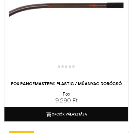
FOX RANGEMASTER® PLASTIC / MŰANYAG DOBÓCSŐ
Fox
9.290
Ft
OPCIÓK VÁLASZTÁSA