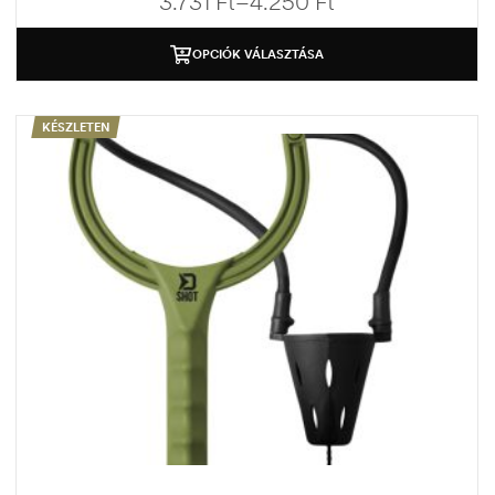
3.731
Ft
–
4.250
Ft
OPCIÓK VÁLASZTÁSA
KÉSZLETEN