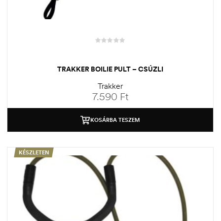
TRAKKER BOILIE PULT – CSÚZLI
Trakker
7.590
Ft
KOSÁRBA TESZEM
KÉSZLETEN