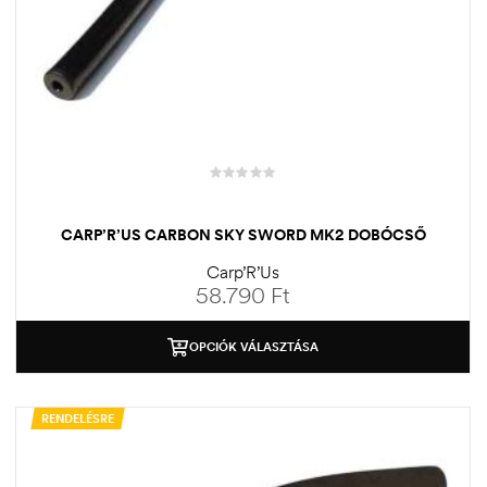
CARP’R’US CARBON SKY SWORD MK2 DOBÓCSŐ
Carp’R’Us
58.790
Ft
OPCIÓK VÁLASZTÁSA
RENDELÉSRE