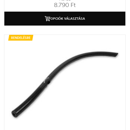
8.790
Ft
OPCIÓK VÁLASZTÁSA
RENDELÉSRE