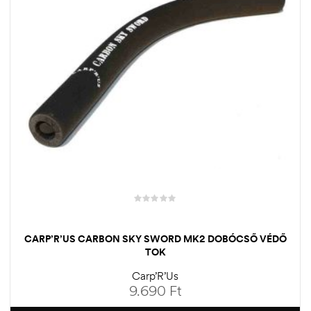
CARP’R’US CARBON SKY SWORD MK2 DOBÓCSŐ VÉDŐ
TOK
Carp’R’Us
9.690
Ft