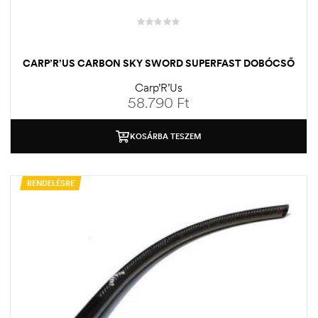
CARP’R’US CARBON SKY SWORD SUPERFAST DOBÓCSŐ
Carp’R’Us
58.790
Ft
KOSÁRBA TESZEM
RENDELÉSRE