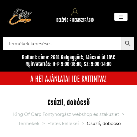
BELÉPÉS / REGISZTRÁCIÓ
Akciós ter
Törzsvásárlói pr
Egyéb me
Boltunk címe: 2681 Galgagyörk, Mácsai út 18\C
Nyitvatartás: H-P 9:00-18:00, SZ: 9:00-14:00
A HÉT AJÁNLATAI IDE KATTINTVA!
Csúzli, dobócső
King Of Carp Pontyhorgász webshop és szaküzlet
>
Termékek
>
Etetés kellékei
>
Csúzli, dobócső