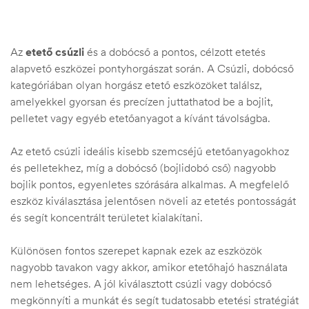
Az
etető csúzli
és a dobócső a pontos, célzott etetés
alapvető eszközei pontyhorgászat során. A Csúzli, dobócső
kategóriában olyan horgász etető eszközöket találsz,
amelyekkel gyorsan és precízen juttathatod be a bojlit,
pelletet vagy egyéb etetőanyagot a kívánt távolságba.
Az etető csúzli ideális kisebb szemcséjű etetőanyagokhoz
és pelletekhez, míg a dobócső (bojlidobó cső) nagyobb
bojlik pontos, egyenletes szórására alkalmas. A megfelelő
eszköz kiválasztása jelentősen növeli az etetés pontosságát
és segít koncentrált területet kialakítani.
.03.22.
Különösen fontos szerepet kapnak ezek az eszközök
nagyobb tavakon vagy akkor, amikor etetőhajó használata
nem lehetséges. A jól kiválasztott csúzli vagy dobócső
megkönnyíti a munkát és segít tudatosabb etetési stratégiát