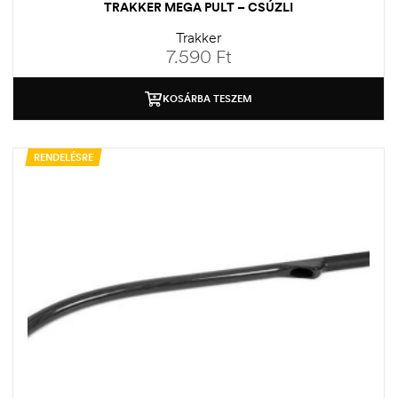
TRAKKER MEGA PULT – CSÚZLI
Trakker
7.590
Ft
KOSÁRBA TESZEM
RENDELÉSRE