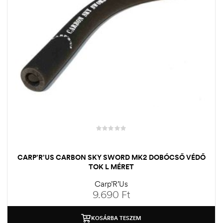
CARP’R’US CARBON SKY SWORD MK2 DOBÓCSŐ VÉDŐ
TOK L MÉRET
Carp’R’Us
9.690
Ft
KOSÁRBA TESZEM