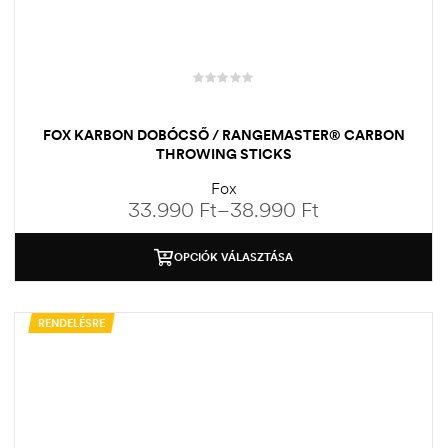
FOX KARBON DOBÓCSŐ / RANGEMASTER® CARBON
THROWING STICKS
Fox
33.990
Ft
–
38.990
Ft
OPCIÓK VÁLASZTÁSA
RENDELÉSRE