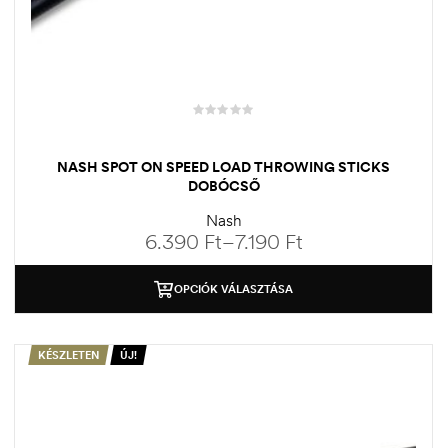
NASH SPOT ON SPEED LOAD THROWING STICKS
DOBÓCSŐ
Nash
6.390
Ft
–
7.190
Ft
OPCIÓK VÁLASZTÁSA
KÉSZLETEN
ÚJ!