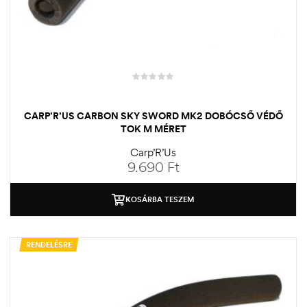
CARP’R’US CARBON SKY SWORD MK2 DOBÓCSŐ VÉDŐ
TOK M MÉRET
Carp’R’Us
9.690
Ft
KOSÁRBA TESZEM
RENDELÉSRE