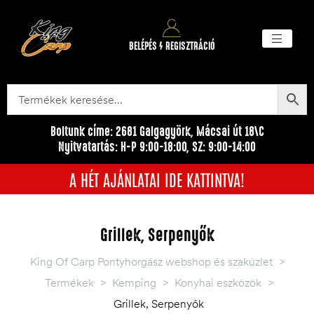
BELÉPÉS / REGISZTRÁCIÓ
Akciós ter
Törzsvásárlói pr
Egyéb me
Boltunk címe: 2681 Galgagyörk, Mácsai út 18\C
Nyitvatartás: H-P 9:00-18:00, SZ: 9:00-14:00
A HÉT AJÁNLATAI IDE KATTINTVA!
Grillek, Serpenyők
King Of Carp Pontyhorgász webshop és szaküzlet
>
Termékek
>
Kemping
>
Konyhai eszközök
>
Grillek, Serpenyők