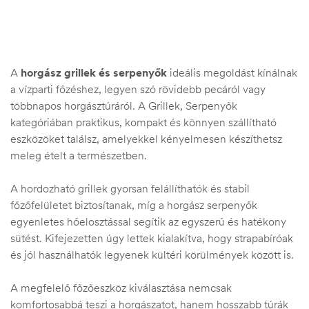
A
horgász grillek és serpenyők
ideális megoldást kínálnak
a vízparti főzéshez, legyen szó rövidebb pecáról vagy
többnapos horgásztúráról. A Grillek, Serpenyők
kategóriában praktikus, kompakt és könnyen szállítható
eszközöket találsz, amelyekkel kényelmesen készíthetsz
meleg ételt a természetben.
A hordozható grillek gyorsan felállíthatók és stabil
főzőfelületet biztosítanak, míg a horgász serpenyők
egyenletes hőelosztással segítik az egyszerű és hatékony
.03.22.
sütést. Kifejezetten úgy lettek kialakítva, hogy strapabíróak
és jól használhatók legyenek kültéri körülmények között is.
A megfelelő főzőeszköz kiválasztása nemcsak
komfortosabbá teszi a horgászatot, hanem hosszabb túrák