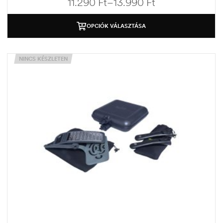
11.290
Ft
–
13.990
Ft
OPCIÓK VÁLASZTÁSA
NINCS KÉSZLETEN