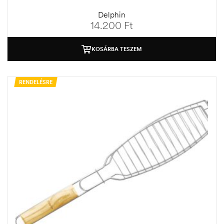
Delphin
14.200
Ft
KOSÁRBA TESZEM
RENDELÉSRE