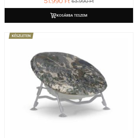
51.990
Ft
63.990
Ft
KOSÁRBA TESZEM
KÉSZLETEN