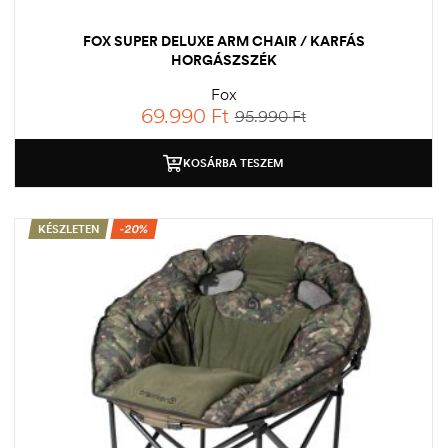
FOX SUPER DELUXE ARM CHAIR / KARFÁS
HORGÁSZSZÉK
Fox
69.990
Ft
95.990
Ft
KOSÁRBA TESZEM
KÉSZLETEN
-20%