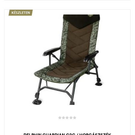
KÉSZLETEN
DELPHIN GUARDIAN C2G / HORGÁSZSZÉK