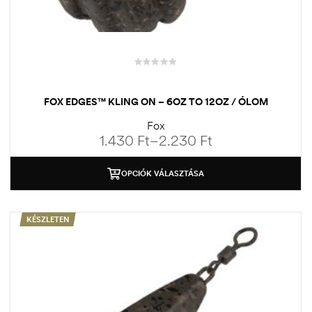
FOX EDGES™ KLING ON – 6OZ TO 12OZ / ÓLOM
Fox
1.430
Ft
–
2.230
Ft
OPCIÓK VÁLASZTÁSA
KÉSZLETEN