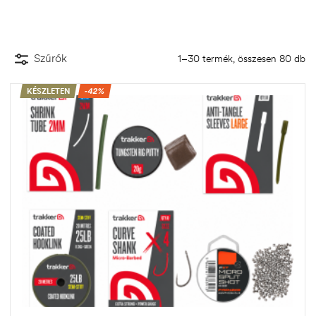
Szűrők
1–30 termék, összesen 80 db
KÉSZLETEN
-42%
.03.22.