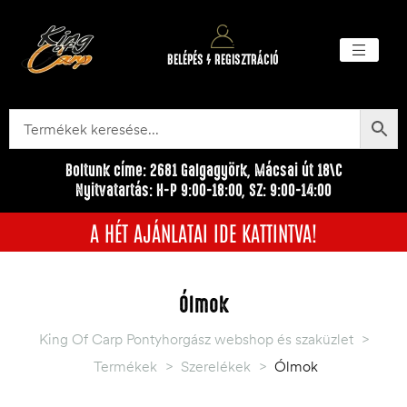
BELÉPÉS / REGISZTRÁCIÓ
Akciós ter
Törzsvásárlói pr
Egyéb me
Boltunk címe: 2681 Galgagyörk, Mácsai út 18\C
Nyitvatartás: H-P 9:00-18:00, SZ: 9:00-14:00
A HÉT AJÁNLATAI IDE KATTINTVA!
Ólmok
King Of Carp Pontyhorgász webshop és szaküzlet
>
Termékek
>
Szerelékek
>
Ólmok