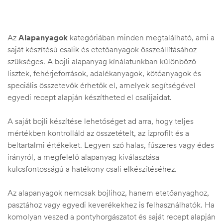
Az
Alapanyagok
kategóriában minden megtalálható, ami a
saját készítésű csalik és etetőanyagok összeállításához
szükséges. A bojli alapanyag kínálatunkban különböző
lisztek, fehérjeforrások, adalékanyagok, kötőanyagok és
speciális összetevők érhetők el, amelyek segítségével
egyedi recept alapján készítheted el csalijaidat.
A saját bojli készítése lehetőséget ad arra, hogy teljes
mértékben kontrolláld az összetételt, az ízprofilt és a
beltartalmi értékeket. Legyen szó halas, fűszeres vagy édes
irányról, a megfelelő alapanyag kiválasztása
.03.22.
kulcsfontosságú a hatékony csali elkészítéséhez.
Az alapanyagok nemcsak bojlihoz, hanem etetőanyaghoz,
pasztához vagy egyedi keverékekhez is felhasználhatók. Ha
komolyan veszed a pontyhorgászatot és saját recept alapján