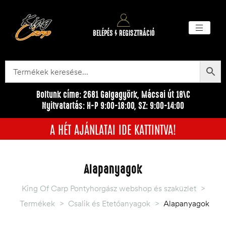
BELÉPÉS / REGISZTRÁCIÓ
Akciós ter
Törzsvásárlói pr
Egyéb me
Boltunk címe: 2681 Galgagyörk, Mácsai út 18\C
Nyitvatartás: H-P 9:00-18:00, SZ: 9:00-14:00
A HÉT AJÁNLATAI IDE KATTINTVA!
Alapanyagok
King Of Carp Pontyhorgász webshop és szaküzlet
>
Termékek
>
Csalik és Etetőanyagok
>
Alapanyagok