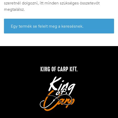
szeretnél dolgozni, itt minden szükséges összetevőt
megtalálsz.
Egy termék se felelt meg a keresésnek.
KING OF CARP KFT.