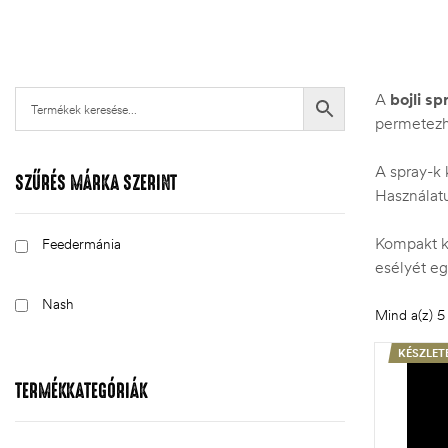
A
bojli sp
permetezhe
A spray-k 
SZŰRÉS MÁRKA SZERINT
Használatu
Kompakt k
Feedermánia
esélyét eg
Nash
Mind a(z) 5 
.03.22.
KÉSZLET
TERMÉKKATEGÓRIÁK