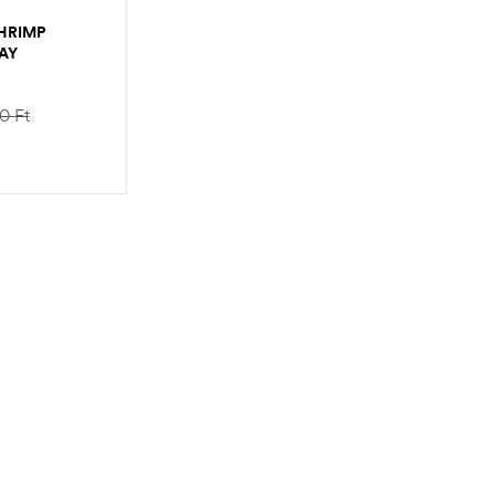
HRIMP
AY
90
Ft
ZEM