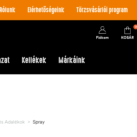
Rólunk
Elérhetőségeink
Törzsvásárlói program
0
Fiókom
KOSÁR
ázat
Kellékek
Márkáink
 és Adalékok
>
Spray