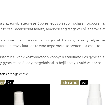
ray
az egyik legegyszerűbb és leggyorsabb módja a horogcsali az
tő csali adalékokat találsz, amelyek segítségével pillanatok alat
különösen hasznosak rövid horgászatok során, versenyhelyzetben
kkal intenzív illat- és ízfelhő képezhető közvetlenül a csali körü
iszerelésüknek köszönhetően könnyen szállíthatók és gyorsan al
y gyors és hatékony megoldással, a bojli spray kiváló választás.
találat megjelenítve
EN
ÚJ!
KÉSZLETEN
ÚJ!