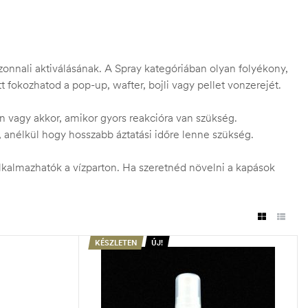
onnali aktiválásának. A Spray kategóriában olyan folyékony,
t fokozhatod a pop-up, wafter, bojli vagy pellet vonzerejét.
 vagy akkor, amikor gyors reakcióra van szükség.
l, anélkül hogy hosszabb áztatási időre lenne szükség.
kalmazhatók a vízparton. Ha szeretnéd növelni a kapások
KÉSZLETEN
ÚJ!