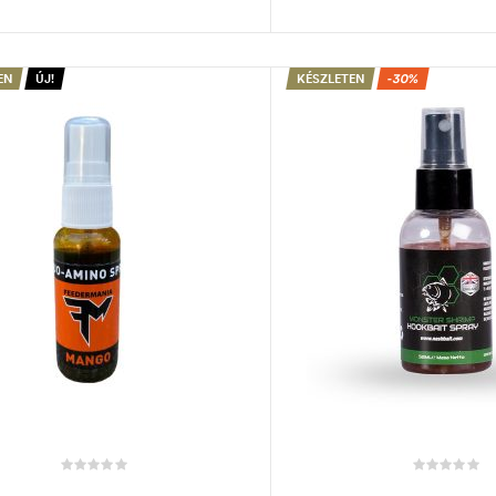
KOSÁRBA TESZEM
KOSÁRBA TES
EN
ÚJ!
KÉSZLETEN
-30%