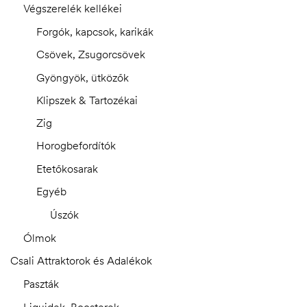
Végszerelék kellékei
Forgók, kapcsok, karikák
Csövek, Zsugorcsövek
Gyöngyök, ütközők
Klipszek & Tartozékai
Zig
Horogbefordítók
Etetőkosarak
Egyéb
Úszók
Ólmok
Csali Attraktorok és Adalékok
Paszták
Liquidek, Boosterek