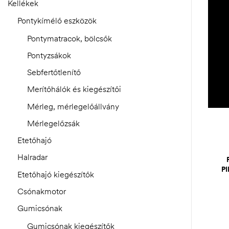
Kellékek
Pontykímélő eszközök
Pontymatracok, bölcsők
Pontyzsákok
Sebfertőtlenítő
Merítőhálók és kiegészítői
Mérleg, mérlegelőállvány
Mérlegelőzsák
Etetőhajó
Halradar
P
Etetőhajó kiegészítők
Csónakmotor
Gumicsónak
Gumicsónak kiegészítők