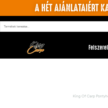
A HÉT AJÁNLATAIÉRT KA
Felszere
King Of Carp Pontyh