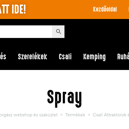
TT IDE!
Kezdőoldal
lés
Szerelékek
Csali
Kemping
Ruh
Spray
orgász webshop és szaküzlet
>
Termékek
>
Csali Attraktorok