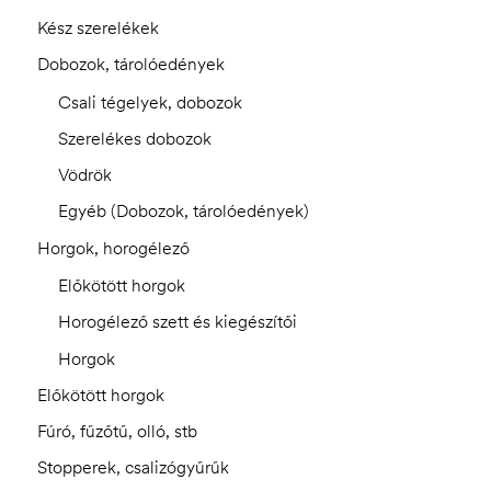
Kész szerelékek
Dobozok, tárolóedények
Csali tégelyek, dobozok
Szerelékes dobozok
Vödrök
Egyéb (Dobozok, tárolóedények)
Horgok, horogélező
Előkötött horgok
Horogélező szett és kiegészítői
Horgok
Előkötött horgok
Fúró, fűzőtű, olló, stb
Stopperek, csalizógyűrűk