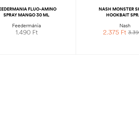
EEDERMANIA FLUO-AMINO
NASH MONSTER S
SPRAY MANGO 30 ML
HOOKBAIT SPR
Feedermánia
Nash
1.490
Ft
2.375
Ft
3.3
KOSÁRBA TESZEM
KOSÁRBA TES