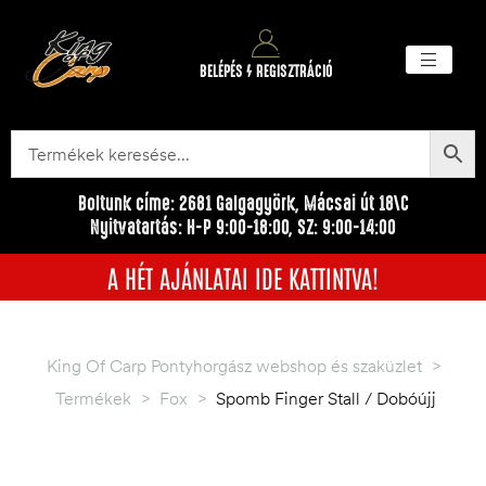
BELÉPÉS / REGISZTRÁCIÓ
Akciós ter
Törzsvásárlói pr
Egyéb me
Boltunk címe: 2681 Galgagyörk, Mácsai út 18\C
Nyitvatartás: H-P 9:00-18:00, SZ: 9:00-14:00
A HÉT AJÁNLATAI IDE KATTINTVA!
King Of Carp Pontyhorgász webshop és szaküzlet
>
Termékek
>
Fox
>
Spomb Finger Stall / Dobóújj