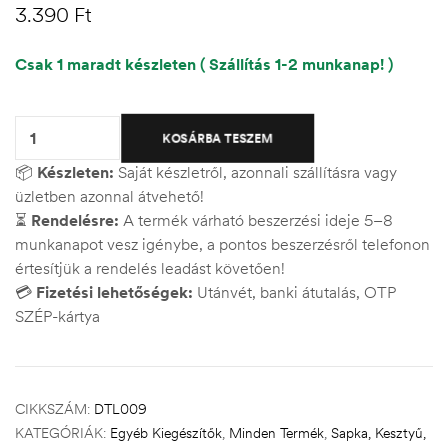
3.390
Ft
Csak 1 maradt készleten ( Szállítás 1-2 munkanap! )
Quantity:
KOSÁRBA TESZEM
📦
Készleten:
Saját készletről, azonnali szállításra vagy
üzletben azonnal átvehető!
⏳
Rendelésre:
A termék várható beszerzési ideje 5–8
munkanapot vesz igénybe, a pontos beszerzésről telefonon
értesítjük a rendelés leadást követően!
💳
Fizetési lehetőségek:
Utánvét, banki átutalás, OTP
SZÉP-kártya
CIKKSZÁM:
DTL009
KATEGÓRIÁK:
Egyéb Kiegészítők
,
Minden Termék
,
Sapka, Kesztyű,