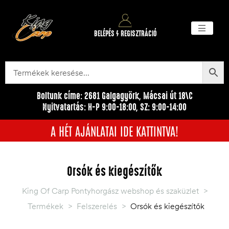
BELÉPÉS / REGISZTRÁCIÓ
Akciós ter
Törzsvásárlói pr
Egyéb me
Boltunk címe: 2681 Galgagyörk, Mácsai út 18\C
Nyitvatartás: H-P 9:00-18:00, SZ: 9:00-14:00
A HÉT AJÁNLATAI IDE KATTINTVA!
Orsók és kiegészítők
King Of Carp Pontyhorgász webshop és szaküzlet
>
Termékek
>
Felszerelés
>
Orsók és kiegészítők