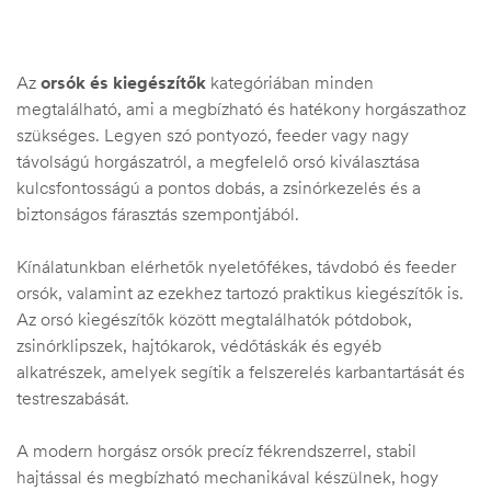
Az
orsók és kiegészítők
kategóriában minden
megtalálható, ami a megbízható és hatékony horgászathoz
szükséges. Legyen szó pontyozó, feeder vagy nagy
távolságú horgászatról, a megfelelő orsó kiválasztása
kulcsfontosságú a pontos dobás, a zsinórkezelés és a
biztonságos fárasztás szempontjából.
Kínálatunkban elérhetők nyeletőfékes, távdobó és feeder
orsók, valamint az ezekhez tartozó praktikus kiegészítők is.
Az orsó kiegészítők között megtalálhatók pótdobok,
zsinórklipszek, hajtókarok, védőtáskák és egyéb
.03.22.
alkatrészek, amelyek segítik a felszerelés karbantartását és
testreszabását.
A modern horgász orsók precíz fékrendszerrel, stabil
hajtással és megbízható mechanikával készülnek, hogy