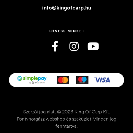
info@kingofcarp.hu
KÖVESS MINKET
Szerzői jog alatt © 2023 King Of Carp Kft.
Pontyhorgász webshop és szaküzlet Minden jog
fenntartva.