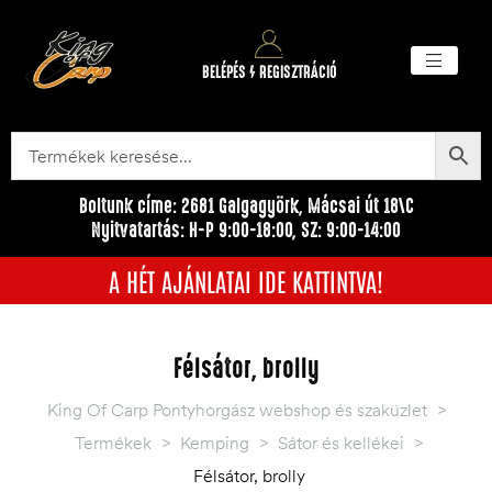
BELÉPÉS / REGISZTRÁCIÓ
Akciós ter
Törzsvásárlói pr
Egyéb me
Boltunk címe: 2681 Galgagyörk, Mácsai út 18\C
Nyitvatartás: H-P 9:00-18:00, SZ: 9:00-14:00
A HÉT AJÁNLATAI IDE KATTINTVA!
Félsátor, brolly
King Of Carp Pontyhorgász webshop és szaküzlet
>
Termékek
>
Kemping
>
Sátor és kellékei
>
Félsátor, brolly