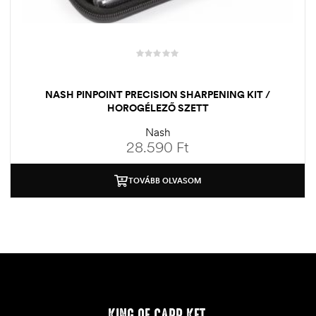
NASH PINPOINT PRECISION SHARPENING KIT /
HOROGÉLEZŐ SZETT
Nash
28.590
Ft
TOVÁBB OLVASOM
KING OF CARP KFT.