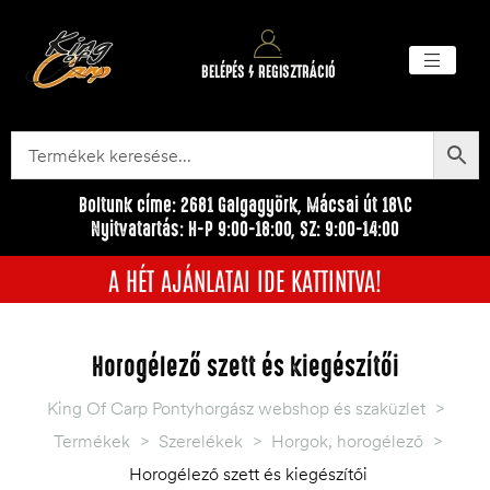
BELÉPÉS / REGISZTRÁCIÓ
Akciós ter
Törzsvásárlói pr
Egyéb me
Boltunk címe: 2681 Galgagyörk, Mácsai út 18\C
Nyitvatartás: H-P 9:00-18:00, SZ: 9:00-14:00
A HÉT AJÁNLATAI IDE KATTINTVA!
Horogélező szett és kiegészítői
King Of Carp Pontyhorgász webshop és szaküzlet
>
Termékek
>
Szerelékek
>
Horgok, horogélező
>
Horogélező szett és kiegészítői