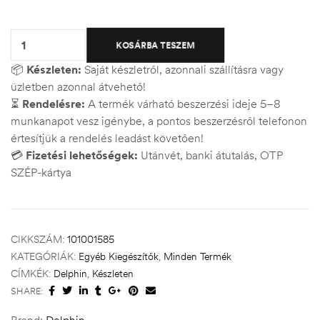
Quantity:
KOSÁRBA TESZEM
📦
Készleten:
Saját készletről, azonnali szállításra vagy
üzletben azonnal átvehető!
⏳
Rendelésre:
A termék várható beszerzési ideje 5–8
munkanapot vesz igénybe, a pontos beszerzésről telefonon
értesítjük a rendelés leadást követően!
💳
Fizetési lehetőségek:
Utánvét, banki átutalás, OTP
SZÉP-kártya
CIKKSZÁM:
101001585
KATEGÓRIÁK:
Egyéb Kiegészítők
,
Minden Termék
CÍMKÉK:
Delphin
,
Készleten
SHARE:
Brand:
Delphin