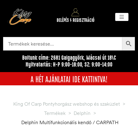
BELÉPÉS / REGISZTRÁCIÓ
Akciós ter
Törzsvásárlói pr
Egyéb me
Boltunk címe: 2681 Galgagyörk, Mácsai út 18\C
Nyitvatartás: H-P 9:00-18:00, SZ: 9:00-14:00
A HÉT AJÁNLATAI IDE KATTINTVA!
King Of Carp Pontyhorgász webshop és szaküzlet
>
Termékek
>
Delphin
>
Delphin Multifunkcionális kendő / CARPATH