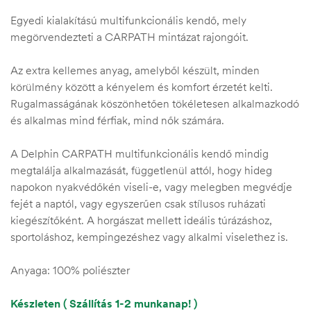
Egyedi kialakítású multifunkcionális kendő, mely
megörvendezteti a CARPATH mintázat rajongóit.
Az extra kellemes anyag, amelyből készült, minden
körülmény között a kényelem és komfort érzetét kelti.
Rugalmasságának köszönhetően tökéletesen alkalmazkodó
és alkalmas mind férfiak, mind nők számára.
A Delphin CARPATH multifunkcionális kendő mindig
megtalálja alkalmazását, függetlenül attól, hogy hideg
napokon nyakvédőkén viseli-e, vagy melegben megvédje
fejét a naptól, vagy egyszerűen csak stílusos ruházati
kiegészítőként. A horgászat mellett ideális túrázáshoz,
sportoláshoz, kempingezéshez vagy alkalmi viselethez is.
Anyaga: 100% poliészter
Készleten ( Szállítás 1-2 munkanap! )