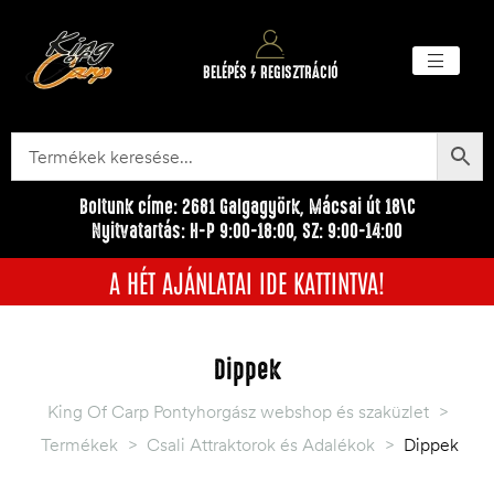
BELÉPÉS / REGISZTRÁCIÓ
Akciós ter
Törzsvásárlói pr
Egyéb me
Boltunk címe: 2681 Galgagyörk, Mácsai út 18\C
Nyitvatartás: H-P 9:00-18:00, SZ: 9:00-14:00
A HÉT AJÁNLATAI IDE KATTINTVA!
Dippek
King Of Carp Pontyhorgász webshop és szaküzlet
>
Termékek
>
Csali Attraktorok és Adalékok
>
Dippek