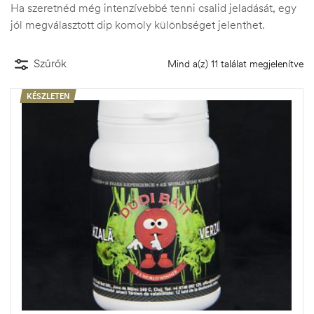
Ha szeretnéd még intenzívebbé tenni csalid jeladását, egy
jól megválasztott dip komoly különbséget jelenthet.
Szűrők
Mind a(z) 11 találat megjelenítve
KÉSZLETEN