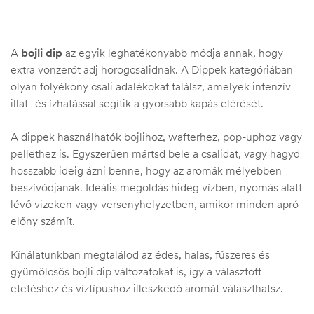
A
bojli dip
az egyik leghatékonyabb módja annak, hogy
extra vonzerőt adj horogcsalidnak. A Dippek kategóriában
olyan folyékony csali adalékokat találsz, amelyek intenzív
illat- és ízhatással segítik a gyorsabb kapás elérését.
A dippek használhatók bojlihoz, wafterhez, pop-uphoz vagy
pellethez is. Egyszerűen mártsd bele a csalidat, vagy hagyd
hosszabb ideig ázni benne, hogy az aromák mélyebben
beszívódjanak. Ideális megoldás hideg vízben, nyomás alatt
lévő vizeken vagy versenyhelyzetben, amikor minden apró
előny számít.
.03.22.
Kínálatunkban megtalálod az édes, halas, fűszeres és
gyümölcsös bojli dip változatokat is, így a választott
etetéshez és víztípushoz illeszkedő aromát választhatsz.