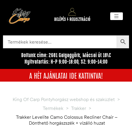
BELÉPÉS / REGISZTRÁCIÓ
Akciós ter
Törzsvásárlói pr
Egyéb me
Boltunk címe: 2681 Galgagyörk, Mácsai út 18\C
Nyitvatartás: H-P 9:00-18:00, SZ: 9:00-14:00
A HÉT AJÁNLATAI IDE KATTINTVA!
King Of Carp Pontyhorgász webshop és szaküzlet
>
Termékek
>
Trakker
>
Trakker Levelite Camo Colossus Recliner Chair –
Dönthető horgászszék + vízálló huzat