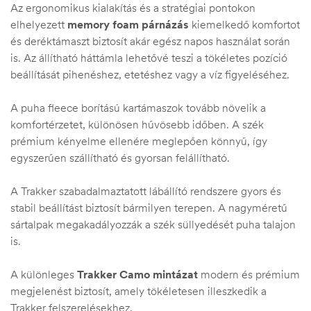
Az ergonomikus kialakítás és a stratégiai pontokon
elhelyezett
memory foam párnázás
kiemelkedő komfortot
és deréktámaszt biztosít akár egész napos használat során
is. Az állítható háttámla lehetővé teszi a tökéletes pozíció
beállítását pihenéshez, etetéshez vagy a víz figyeléséhez.
A puha fleece borítású kartámaszok tovább növelik a
komfortérzetet, különösen hűvösebb időben. A szék
prémium kényelme ellenére meglepően könnyű, így
egyszerűen szállítható és gyorsan felállítható.
A Trakker szabadalmaztatott lábállító rendszere gyors és
stabil beállítást biztosít bármilyen terepen. A nagyméretű
sártalpak megakadályozzák a szék süllyedését puha talajon
is.
A különleges
Trakker Camo mintázat
modern és prémium
megjelenést biztosít, amely tökéletesen illeszkedik a
Trakker felszerelésekhez.