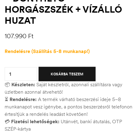
HORGÁSZSZÉK + VÍZÁLLÓ
HUZAT
107.990
Ft
Rendelésre (Szállítás 5-8 munkanap!)
Quantity:
KOSÁRBA TESZEM
📦
Készleten:
Saját készletről, azonnali szállításra vagy
üzletben azonnal átvehető!
⏳
Rendelésre:
A termék várható beszerzési ideje 5–8
munkanapot vesz igénybe, a pontos beszerzésről telefonon
értesítjük a rendelés leadást követően!
💳
Fizetési lehetőségek:
Utánvét, banki átutalás, OTP
SZÉP-kártya