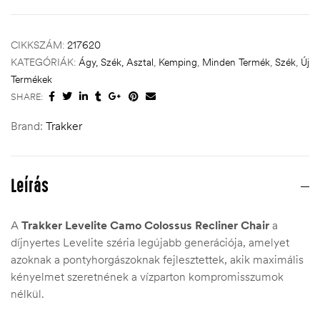
CIKKSZÁM:
217620
KATEGÓRIÁK:
Ágy, Szék, Asztal
,
Kemping
,
Minden Termék
,
Szék
,
Új
Termékek
SHARE:
Brand:
Trakker
Leírás
A
Trakker Levelite Camo Colossus Recliner Chair
a
díjnyertes Levelite széria legújabb generációja, amelyet
azoknak a pontyhorgászoknak fejlesztettek, akik maximális
kényelmet szeretnének a vízparton kompromisszumok
nélkül.