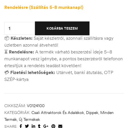
Rendelésre (Szállítás 5-8 munkanap!)
Quantity:
KOSÁRBA TESZEM
📦
Készleten:
Saját készletről, azonnali szállításra vagy
üzletben azonnal átvehető!
⏳
Rendelésre:
A termék várható beszerzési ideje 5–8
munkanapot vesz igénybe, a pontos beszerzésről telefonon
értesítjük a rendelés leadást követően!
💳
Fizetési lehetőségek:
Utánvét, banki átutalás, OTP
SZÉP-kártya
CIKKSZÁM:
V0124100
KATEGÓRIÁK:
Csali Attraktorok És Adalékok
,
Dippek
,
Minden
Termék
,
Új Termékek
SHARE: