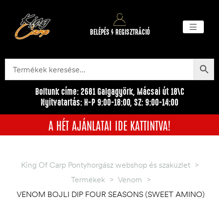
BELÉPÉS / REGISZTRÁCIÓ
Akciós ter
Törzsvásárlói pr
Egyéb me
Boltunk címe: 2681 Galgagyörk, Mácsai út 18\C
Nyitvatartás: H-P 9:00-18:00, SZ: 9:00-14:00
A HÉT AJÁNLATAI IDE KATTINTVA!
King Of Carp Pontyhorgász webshop és szaküzlet
>
Termékek
>
Venom
>
VENOM BOJLI DIP FOUR SEASONS (SWEET AMINO)