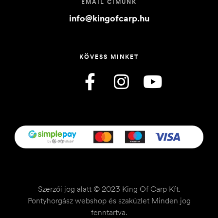
EMAIL CÍMÜNK
info@kingofcarp.hu
KÖVESS MINKET
Szerzői jog alatt © 2023 King Of Carp Kft.
Pontyhorgász webshop és szaküzlet Minden jog
fenntartva.