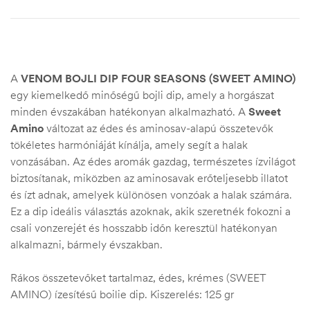
A
VENOM BOJLI DIP FOUR SEASONS (SWEET AMINO)
egy kiemelkedő minőségű bojli dip, amely a horgászat
minden évszakában hatékonyan alkalmazható. A
Sweet
Amino
változat az édes és aminosav-alapú összetevők
tökéletes harmóniáját kínálja, amely segít a halak
vonzásában. Az édes aromák gazdag, természetes ízvilágot
biztosítanak, miközben az aminosavak erőteljesebb illatot
és ízt adnak, amelyek különösen vonzóak a halak számára.
Ez a dip ideális választás azoknak, akik szeretnék fokozni a
csali vonzerejét és hosszabb időn keresztül hatékonyan
alkalmazni, bármely évszakban.
Rákos összetevőket tartalmaz, édes, krémes (SWEET
AMINO) ízesítésű boilie dip. Kiszerelés: 125 gr