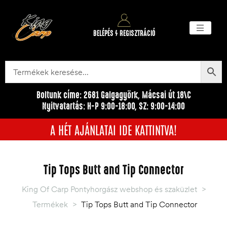
BELÉPÉS / REGISZTRÁCIÓ
Akciós ter
Törzsvásárlói pr
Egyéb me
Boltunk címe: 2681 Galgagyörk, Mácsai út 18\C
Nyitvatartás: H-P 9:00-18:00, SZ: 9:00-14:00
A HÉT AJÁNLATAI IDE KATTINTVA!
Tip Tops Butt and Tip Connector
King Of Carp Pontyhorgász webshop és szaküzlet
>
Termékek
>
Tip Tops Butt and Tip Connector