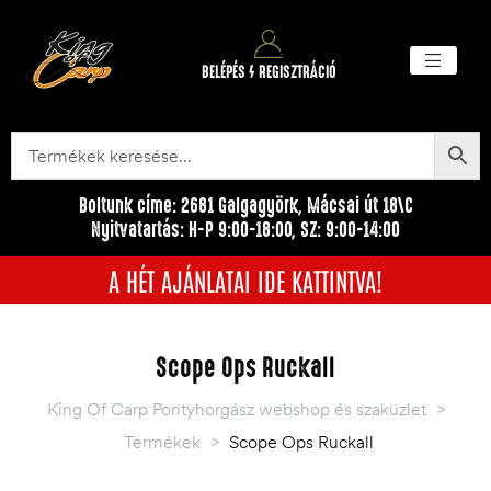
BELÉPÉS / REGISZTRÁCIÓ
Akciós ter
Törzsvásárlói pr
Egyéb me
Boltunk címe: 2681 Galgagyörk, Mácsai út 18\C
Nyitvatartás: H-P 9:00-18:00, SZ: 9:00-14:00
A HÉT AJÁNLATAI IDE KATTINTVA!
Scope Ops Ruckall
King Of Carp Pontyhorgász webshop és szaküzlet
>
Termékek
>
Scope Ops Ruckall