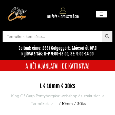
BELÉPÉS / REGISZTRÁCIÓ
Akciós ter
Törzsvásárlói pr
Egyéb me
Boltunk címe: 2681 Galgagyörk, Mácsai út 18\C
Nyitvatartás: H-P 9:00-18:00, SZ: 9:00-14:00
A HÉT AJÁNLATAI IDE KATTINTVA!
L / 10mm / 30ks
King Of Carp Pontyhorgász webshop és szaküzlet
>
Termékek
>
L / 10mm / 30ks