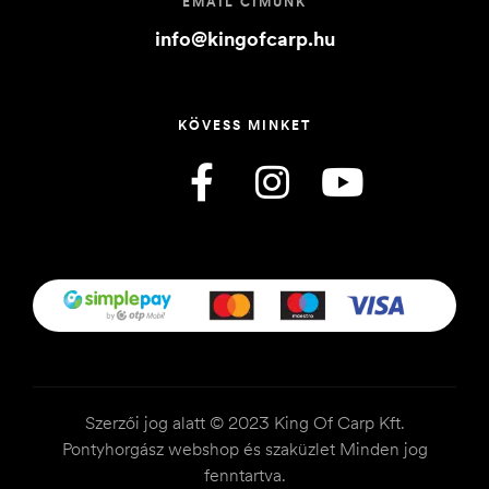
EMAIL CÍMÜNK
info@kingofcarp.hu
KÖVESS MINKET
Szerzői jog alatt © 2023 King Of Carp Kft.
Pontyhorgász webshop és szaküzlet Minden jog
fenntartva.