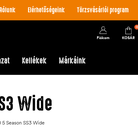
Rólunk
Elérhetőségeink
Törzsvásárlói program
0
Fiókom
KOSÁR
ázat
Kellékek
Márkáink
SS3 Wide
 5 Season SS3 Wide