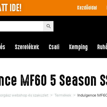
TT IDE!
Kezdőoldal
lés
Szerelékek
Csali
Kemping
Ruh
nce MF60 5 Season 
orgász webshop és szaküzlet
>
Termékek
>
Indulgence MF60