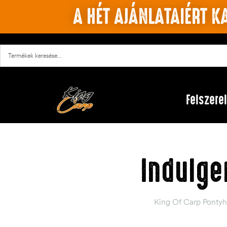
A HÉT AJÁNLATAIÉRT KA
Felszere
Indulge
King Of Carp Pontyh