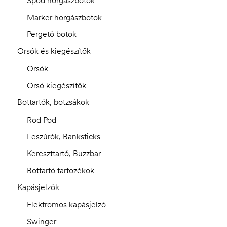
Spod horgászbotok
Marker horgászbotok
Pergető botok
Orsók és kiegészítők
Orsók
Orsó kiegészítők
Bottartók, botzsákok
Rod Pod
Leszúrók, Banksticks
Kereszttartó, Buzzbar
Bottartó tartozékok
Kapásjelzők
Elektromos kapásjelző
Swinger