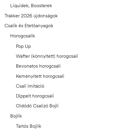
Liquidek, Boosterek
Trakker 2026 újdonságok
Csalik és Etetőanyagok
Horogcsalik
Pop Up
Wafter (könnyített) horogcsali
Bevonatos horogcsali
Keményített horogcsali
Csali imitáció
Dippelt horogcsali
Oldódó Csalizó Bojli
Bojlik
Tartós Bojlik