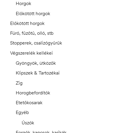
Horgok
Előkötött horgok
Előkötött horgok
Fúró, fűzőtű, olló, stb
Stopperek, csalizógyűrűk
Végszerelék kellékei
Gyöngyök, ütközők
Klipszek & Tartozékai
Zig
Horogbefordítók
Etetőkosarak
Egyéb
Úszók
Forgók, kapcsok, karikák