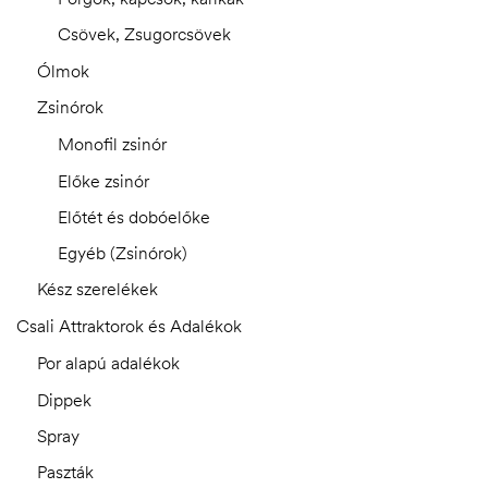
Csövek, Zsugorcsövek
Ólmok
Zsinórok
Monofil zsinór
Előke zsinór
Előtét és dobóelőke
Egyéb (Zsinórok)
Kész szerelékek
Csali Attraktorok és Adalékok
Por alapú adalékok
Dippek
Spray
Paszták