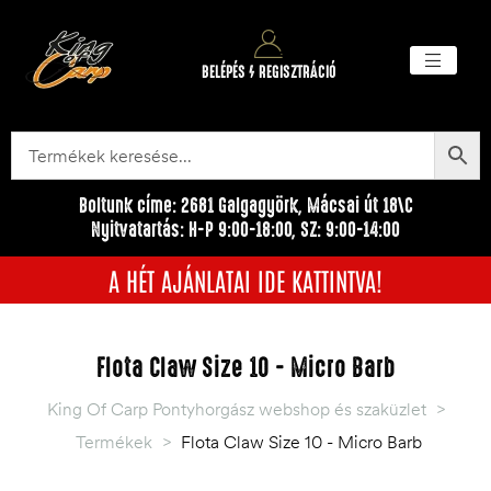
BELÉPÉS / REGISZTRÁCIÓ
Akciós ter
Törzsvásárlói pr
Egyéb me
Boltunk címe: 2681 Galgagyörk, Mácsai út 18\C
Nyitvatartás: H-P 9:00-18:00, SZ: 9:00-14:00
A HÉT AJÁNLATAI IDE KATTINTVA!
Flota Claw Size 10 - Micro Barb
King Of Carp Pontyhorgász webshop és szaküzlet
>
Termékek
>
Flota Claw Size 10 - Micro Barb