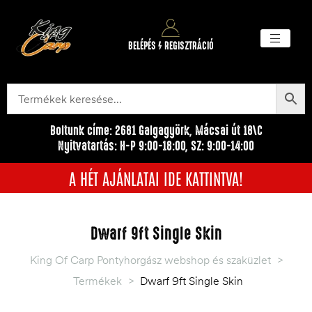
BELÉPÉS / REGISZTRÁCIÓ
Akciós ter
Törzsvásárlói pr
Egyéb me
Boltunk címe: 2681 Galgagyörk, Mácsai út 18\C
Nyitvatartás: H-P 9:00-18:00, SZ: 9:00-14:00
A HÉT AJÁNLATAI IDE KATTINTVA!
Dwarf 9ft Single Skin
King Of Carp Pontyhorgász webshop és szaküzlet
>
Termékek
>
Dwarf 9ft Single Skin