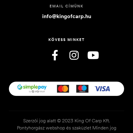
EMAIL CÍMÜNK
info@kingofcarp.hu
KÖVESS MINKET
Szerzői jog alatt © 2023 King Of Carp Kft.
Pontyhorgász webshop és szaküzlet Minden jog