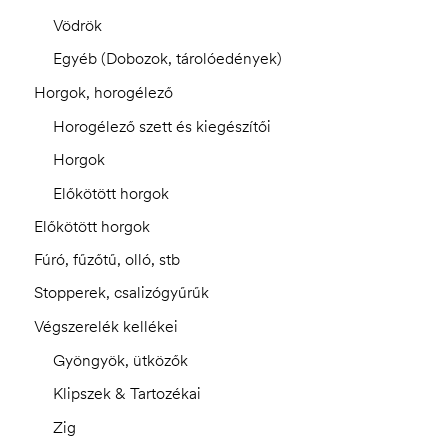
Vödrök
Egyéb (Dobozok, tárolóedények)
Horgok, horogélező
Horogélező szett és kiegészítői
Horgok
Előkötött horgok
Előkötött horgok
Fúró, fűzőtű, olló, stb
Stopperek, csalizógyűrűk
Végszerelék kellékei
Gyöngyök, ütközők
Klipszek & Tartozékai
Zig