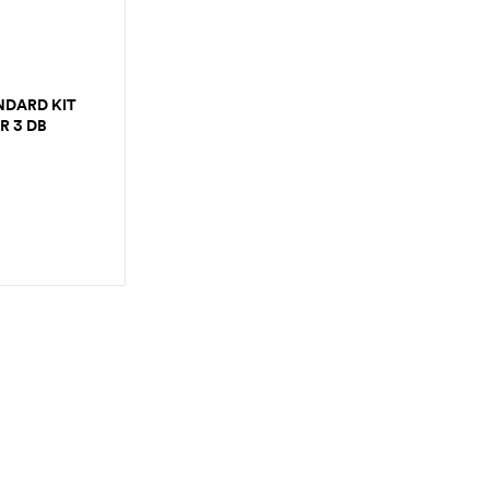
NDARD KIT
R 3 DB
TÁSA