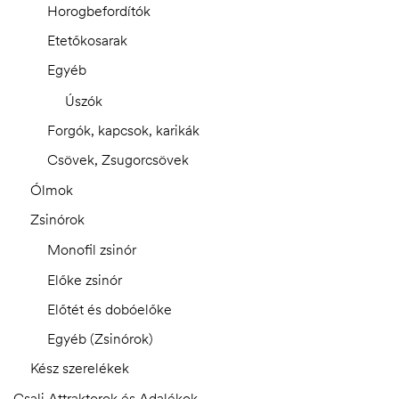
Horogbefordítók
Etetőkosarak
Egyéb
Úszók
Forgók, kapcsok, karikák
Csövek, Zsugorcsövek
Ólmok
Zsinórok
Monofil zsinór
Előke zsinór
Előtét és dobóelőke
Egyéb (Zsinórok)
Kész szerelékek
Csali Attraktorok és Adalékok