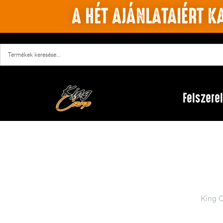
A HÉT AJÁNLATAIÉRT KA
Felszere
King 