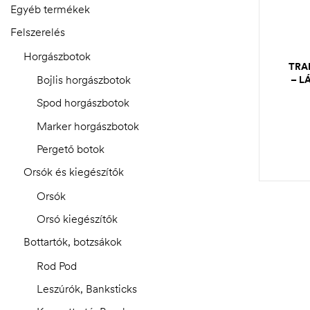
Egyéb termékek
Felszerelés
Horgászbotok
TRA
Bojlis horgászbotok
– L
Spod horgászbotok
Marker horgászbotok
Pergető botok
Orsók és kiegészítők
Orsók
Orsó kiegészítők
Bottartók, botzsákok
Rod Pod
Leszúrók, Banksticks