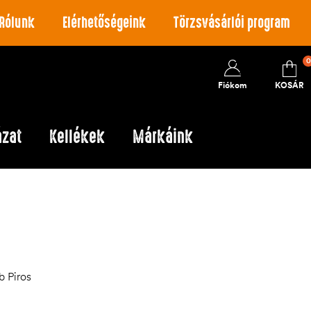
Rólunk
Elérhetőségeink
Törzsvásárlói program
0
Fiókom
KOSÁR
ázat
Kellékek
Márkáink
b Piros