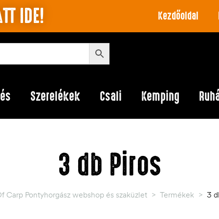
TT IDE!
Kezdőoldal
lés
Szerelékek
Csali
Kemping
Ruh
3 db Piros
Of Carp Pontyhorgász webshop és szaküzlet
>
Termékek
>
3 d