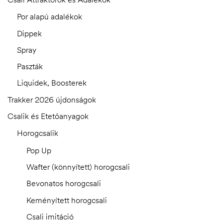
Por alapú adalékok
Dippek
Spray
Paszták
Liquidek, Boosterek
Trakker 2026 újdonságok
Csalik és Etetőanyagok
Horogcsalik
Pop Up
Wafter (könnyített) horogcsali
Bevonatos horogcsali
Keményített horogcsali
Csali imitáció