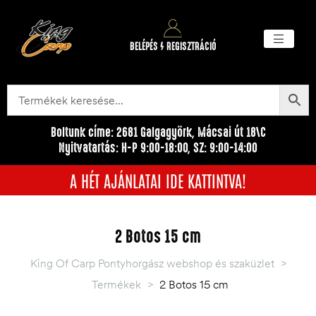
BELÉPÉS / REGISZTRÁCIÓ
Akciós ter
Törzsvásárlói pr
Egyéb me
Boltunk címe: 2681 Galgagyörk, Mácsai út 18\C
Nyitvatartás: H-P 9:00-18:00, SZ: 9:00-14:00
A HÉT AJÁNLATAI IDE KATTINTVA!
2 Botos 15 cm
King Of Carp Pontyhorgász webshop és szaküzlet
>
Termékek
>
2 Botos 15 cm