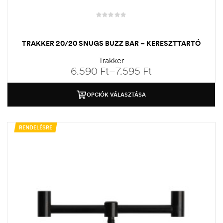
TRAKKER 20/20 SNUGS BUZZ BAR – KERESZTTARTÓ
Trakker
6.590
Ft
–
7.595
Ft
OPCIÓK VÁLASZTÁSA
RENDELÉSRE