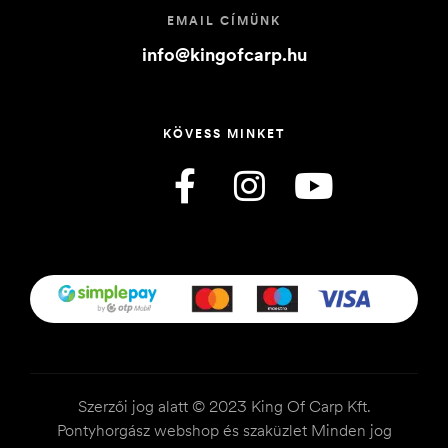
EMAIL CÍMÜNK
info@kingofcarp.hu
KÖVESS MINKET
Szerzői jog alatt © 2023 King Of Carp Kft.
Pontyhorgász webshop és szaküzlet Minden jog