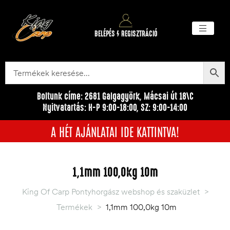
BELÉPÉS / REGISZTRÁCIÓ
Akciós ter
Törzsvásárlói pr
Egyéb me
Boltunk címe: 2681 Galgagyörk, Mácsai út 18\C
Nyitvatartás: H-P 9:00-18:00, SZ: 9:00-14:00
A HÉT AJÁNLATAI IDE KATTINTVA!
1,1mm 100,0kg 10m
King Of Carp Pontyhorgász webshop és szaküzlet
>
Termékek
>
1,1mm 100,0kg 10m