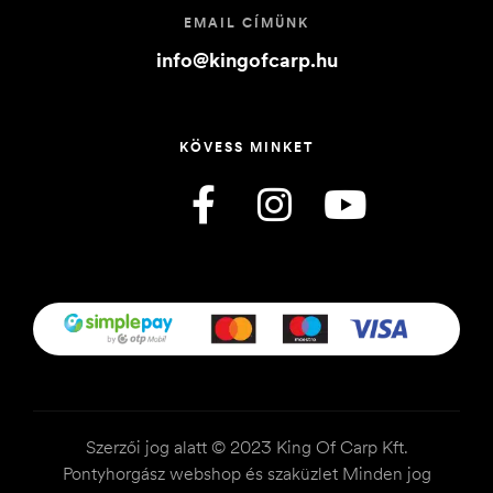
EMAIL CÍMÜNK
info@kingofcarp.hu
KÖVESS MINKET
Szerzői jog alatt © 2023 King Of Carp Kft.
Pontyhorgász webshop és szaküzlet Minden jog