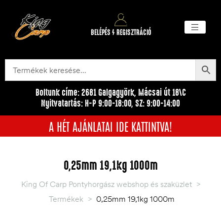
BELÉPÉS / REGISZTRÁCIÓ
Akciós ter
Törzsvásárlói pr
Egyéb me
Boltunk címe: 2681 Galgagyörk, Mácsai út 18\C
Nyitvatartás: H-P 9:00-18:00, SZ: 9:00-14:00
A HÉT AJÁNLATAI IDE KATTINTVA!
0,25mm 19,1kg 1000m
King Of Carp Pontyhorgász webshop és szaküzlet
>
Termékek
>
0,25mm 19,1kg 1000m