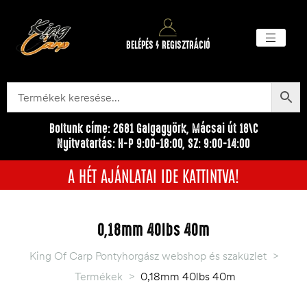
BELÉPÉS / REGISZTRÁCIÓ
Akciós ter
Törzsvásárlói pr
Egyéb me
Boltunk címe: 2681 Galgagyörk, Mácsai út 18\C
Nyitvatartás: H-P 9:00-18:00, SZ: 9:00-14:00
A HÉT AJÁNLATAI IDE KATTINTVA!
0,18mm 40lbs 40m
King Of Carp Pontyhorgász webshop és szaküzlet
>
Termékek
>
0,18mm 40lbs 40m