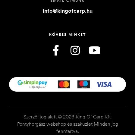
EMAIL CÍMÜNK
info@kingofcarp.hu
KÖVESS MINKET
Szerzői jog alatt © 2023 King Of Carp Kft.
Pontyhorgász webshop és szaküzlet Minden jog
fenntartva.