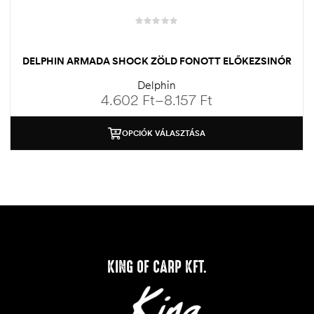
DELPHIN ARMADA SHOCK ZÖLD FONOTT ELŐKEZSINÓR
Delphin
4.602
Ft
–
8.157
Ft
OPCIÓK VÁLASZTÁSA
KING OF CARP KFT.