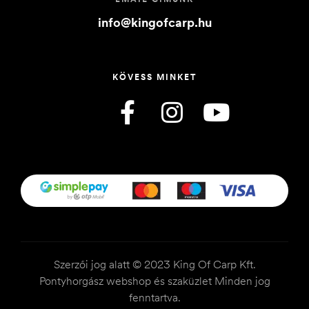
info@kingofcarp.hu
KÖVESS MINKET
Szerzői jog alatt © 2023 King Of Carp Kft.
Pontyhorgász webshop és szaküzlet Minden jog
fenntartva.