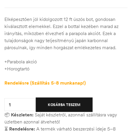
Elképesztően jól kidolgozott 12 ft úszós bot, gondosan
kiválasztott elemekkel. Ezzel a bottal kezében marad az
irányítás, miközben élvezheti a parapola akciót. Ezek a
tulajdonságok nagy teljesítményű japán karbonnal
párosulnak, így minden horgászat emlékezetes marad.
+Parabola akció
+Horogtartó
Rendelésre (Szállítás 5-8 munkanap!)
Quantity:
KOSÁRBA TESZEM
📦
Készleten:
Saját készletről, azonnali szállításra vagy
üzletben azonnal átvehető!
⏳
Rendelésre:
A termék várható beszerzési ideje 5–8