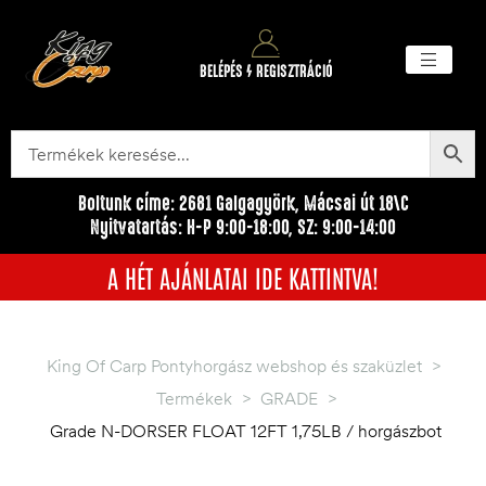
BELÉPÉS / REGISZTRÁCIÓ
Akciós ter
Törzsvásárlói pr
Egyéb me
Boltunk címe: 2681 Galgagyörk, Mácsai út 18\C
Nyitvatartás: H-P 9:00-18:00, SZ: 9:00-14:00
A HÉT AJÁNLATAI IDE KATTINTVA!
King Of Carp Pontyhorgász webshop és szaküzlet
>
Termékek
>
GRADE
>
Grade N-DORSER FLOAT 12FT 1,75LB / horgászbot