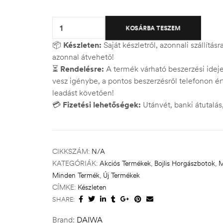
Quantity:
KOSÁRBA TESZEM
📦
Készleten:
Saját készletről, azonnali szállítás
azonnal átvehető!
⏳
Rendelésre:
A termék várható beszerzési ide
vesz igénybe, a pontos beszerzésről telefonon ért
leadást követően!
💳
Fizetési lehetőségek:
Utánvét, banki átutalá
CIKKSZÁM:
N/A
KATEGÓRIÁK:
Akciós Termékek
,
Bojlis Horgászbotok
,
M
Minden Termék
,
Új Termékek
CÍMKE:
Készleten
SHARE:
Brand:
DAIWA