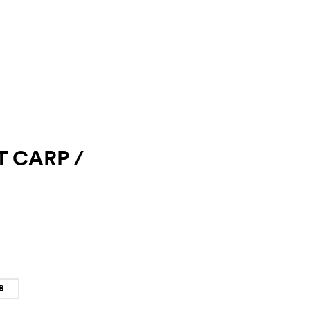
 CARP /
B