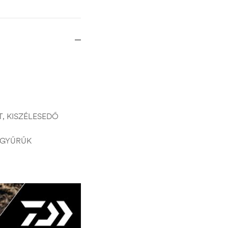
, KISZÉLESEDŐ
 GYŰRŰK