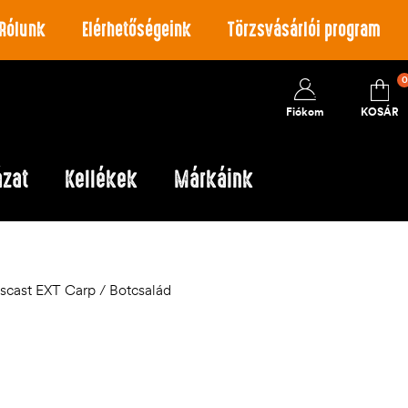
Rólunk
Elérhetőségeink
Törzsvásárlói program
0
Fiókom
KOSÁR
ázat
Kellékek
Márkáink
cast EXT Carp / Botcsalád