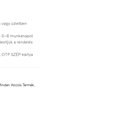
ra vagy üzletben
je 5–8 munkanapot
esítjük a rendelés
s, OTP SZÉP-kártya
inden Akciós Termék
,