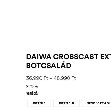
DAIWA CROSSCAST EXT
BOTCSALÁD
36.990
Ft
–
48.990
Ft
Törlés
VARIÁCIÓ
10FT 3LB
10FT 3.5LB
SPOD 10 FT 4.5L