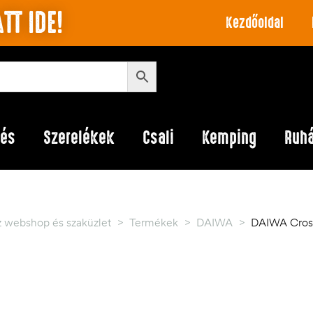
TT IDE!
Kezdőoldal
lés
Szerelékek
Csali
Kemping
Ruh
z webshop és szaküzlet
>
Termékek
>
DAIWA
>
DAIWA Cross