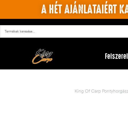
A HÉT AJÁNLATAIÉRT KA
Felszere
King Of Carp Pontyhorgás