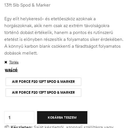
13ft 5lb Spod & Marker
Egy elit helykereső- és etetőeszköz azoknak a
horgászoknak, akik nem csak az extrém távolságokra
történő dobást értékelik, hanem a pontos és rutinszerű
etetést is előnyben részesítik a folyamatos siker érdekében.
A könnyű karbon blank csökkenti a fáradtságot folyamatos
dobások mellett.
Törlés
VARIÁCIÓ
AIR FORCE F20 12FT SPOD & MARKER
AIR FORCE F20 13FT SPOD & MARKER
Quantity:
KOSÁRBA TESZEM
📦
Készleten:
Saját készletről, azonnali szállításra vagy