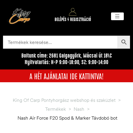
BELÉPÉS / REGISZTRÁCIÓ
Akciós ter
Törzsvásárlói pr
Egyéb me
Boltunk címe: 2681 Galgagyörk, Mácsai út 18\C
Nyitvatartás: H-P 9:00-18:00, SZ: 9:00-14:00
A HÉT AJÁNLATAI IDE KATTINTVA!
King Of Carp Pontyhorgász webshop és szaküzlet
>
Termékek
>
Nash
>
Nash Air Force F20 Spod & Marker Távdobó bot