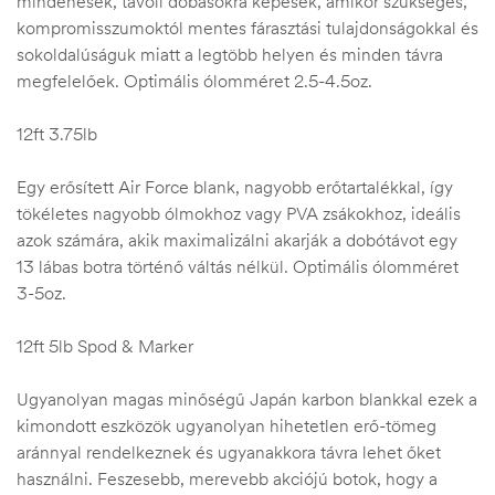
mindenesek, távoli dobásokra képesek, amikor szükséges,
kompromisszumoktól mentes fárasztási tulajdonságokkal és
sokoldalúságuk miatt a legtöbb helyen és minden távra
megfelelőek. Optimális ólomméret 2.5-4.5oz.
12ft 3.75lb
Egy erősített Air Force blank, nagyobb erőtartalékkal, így
tökéletes nagyobb ólmokhoz vagy PVA zsákokhoz, ideális
azok számára, akik maximalizálni akarják a dobótávot egy
13 lábas botra történő váltás nélkül. Optimális ólomméret
3-5oz.
12ft 5lb Spod & Marker
Ugyanolyan magas minőségű Japán karbon blankkal ezek a
kimondott eszközök ugyanolyan hihetetlen erő-tömeg
aránnyal rendelkeznek és ugyanakkora távra lehet őket
használni. Feszesebb, merevebb akciójú botok, hogy a