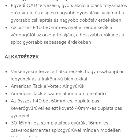
Egyedi CAD tervezésű, gyors akció a blank folyamatos
erőátvitele és a spicc nagyobb gyorsulása, valamint a
gyorsabb csillapítás és nagyobb dobótáv érdekében
Az összes F40 580mm-es nyéllel rendelkezik a
végdugótól az orsótartó aljáig, a hosszabb erőkar és a
spicc gyorsabb sebessége érdekében
ALKATRÉSZEK
Versenyekre tervezett alkatrészek, hogy összhangban
legyenek az ultrakönnyű blankokkal
American Tackle Vortex Air gyűrűk
American Tackle szatén alumínium orsótartó
Az összes F40 bot 50mm-es, duplatalpas
keverőgyűrűvel és ezt követő 40mm-es duplatalpas
gyűrűvel
30-16mm-es, szimplatalpas gyűrűk, 16mm-es,
csavarodásmentes spiccgyűrűvel minden modellen