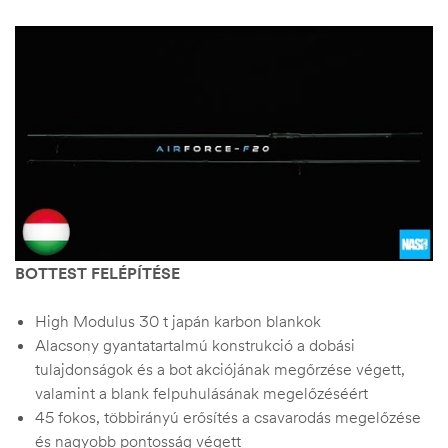
BOTTEST FELÉPÍTÉSE
High Modulus 30 t japán karbon blankok
Alacsony gyantatartalmú konstrukció a dobási
tulajdonságok és a bot akciójának megőrzése végett,
valamint a blank felpuhulásának megelőzéséért
45 fokos, többirányú erősítés a csavarodás megelőzése
és nagyobb pontosság végett