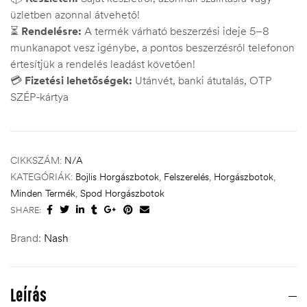
üzletben azonnal átvehető!
⏳
Rendelésre:
A termék várható beszerzési ideje 5–8
munkanapot vesz igénybe, a pontos beszerzésről telefonon
értesítjük a rendelés leadást követően!
💳
Fizetési lehetőségek:
Utánvét, banki átutalás, OTP
SZÉP-kártya
CIKKSZÁM:
N/A
KATEGÓRIÁK:
Bojlis Horgászbotok
,
Felszerelés
,
Horgászbotok
,
Minden Termék
,
Spod Horgászbotok
SHARE:
Brand:
Nash
Leírás