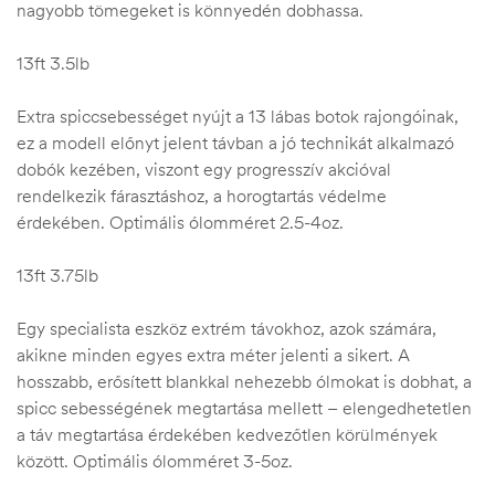
nagyobb tömegeket is könnyedén dobhassa.
13ft 3.5lb
Extra spiccsebességet nyújt a 13 lábas botok rajongóinak,
ez a modell előnyt jelent távban a jó technikát alkalmazó
dobók kezében, viszont egy progresszív akcióval
rendelkezik fárasztáshoz, a horogtartás védelme
érdekében. Optimális ólomméret 2.5-4oz.
13ft 3.75lb
Egy specialista eszköz extrém távokhoz, azok számára,
akikne minden egyes extra méter jelenti a sikert. A
hosszabb, erősített blankkal nehezebb ólmokat is dobhat, a
spicc sebességének megtartása mellett – elengedhetetlen
a táv megtartása érdekében kedvezőtlen körülmények
között. Optimális ólomméret 3-5oz.