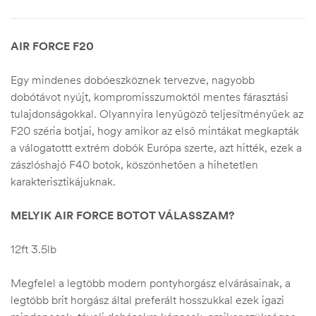
AIR FORCE F20
Egy mindenes dobóeszköznek tervezve, nagyobb
dobótávot nyújt, kompromisszumoktól mentes fárasztási
tulajdonságokkal. Olyannyira lenyűgöző teljesítményűek az
F20 széria botjai, hogy amikor az első mintákat megkapták
a válogatottt extrém dobók Európa szerte, azt hitték, ezek a
zászlóshajó F40 botok, köszönhetően a hihetetlen
karakterisztikájuknak.
MELYIK AIR FORCE BOTOT VÁLASSZAM?
12ft 3.5lb
Megfelel a legtöbb modern pontyhorgász elvárásainak, a
legtöbb brit horgász által preferált hosszukkal ezek igazi