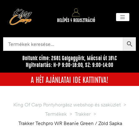
BELÉPÉS / REGISZTRÁCIÓ
Akciós ter
Törzsvásárlói pr
Egyéb me
Boltunk címe: 2681 Galgagyörk, Mácsai út 18\C
Nyitvatartás: H-P 9:00-18:00, SZ: 9:00-14:00
A HÉT AJÁNLATAI IDE KATTINTVA!
King Of Carp Pontyhorgász webshop és szaküzlet
>
Termékek
>
Trakker
>
Trakker Techpro WR Beanie Green / Zöld Sapka