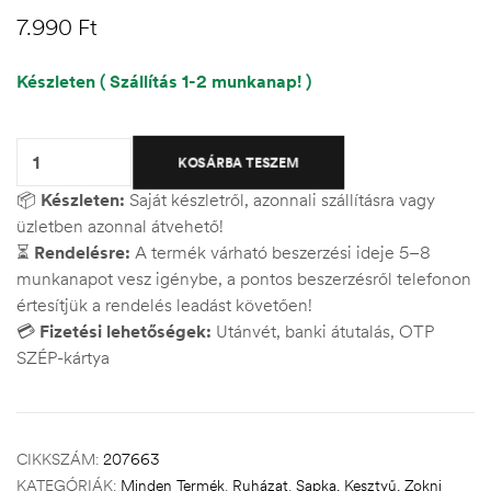
7.990
Ft
Készleten ( Szállítás 1-2 munkanap! )
Quantity:
KOSÁRBA TESZEM
📦
Készleten:
Saját készletről, azonnali szállításra vagy
üzletben azonnal átvehető!
⏳
Rendelésre:
A termék várható beszerzési ideje 5–8
munkanapot vesz igénybe, a pontos beszerzésről telefonon
értesítjük a rendelés leadást követően!
💳
Fizetési lehetőségek:
Utánvét, banki átutalás, OTP
SZÉP-kártya
CIKKSZÁM:
207663
KATEGÓRIÁK:
Minden Termék
,
Ruházat
,
Sapka, Kesztyű, Zokni