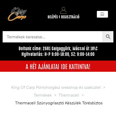
BELÉPÉS / REGISZTRÁCIÓ
Akciós ter
Törzsvásárlói pr
Egyéb me
Boltunk címe: 2681 Galgagyörk, Mácsai út 18\C
Nyitvatartás: H-P 9:00-18:00, SZ: 9:00-14:00
A HÉT AJÁNLATAI IDE KATTINTVA!
King Of Carp Pontyhorgász webshop és szaküzlet
>
Termékek
>
Thermacell
>
Thermacell Szúnyogriasztó Készülék Törésbiztos