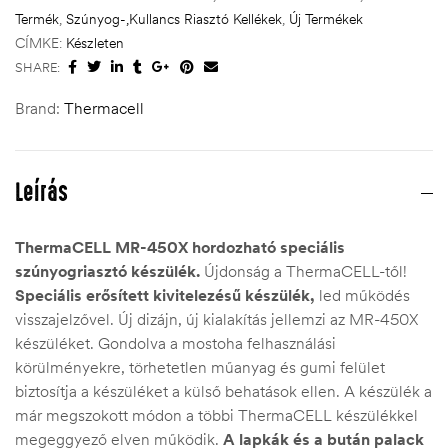
Termék
,
Szúnyog-,Kullancs Riasztó Kellékek
,
Új Termékek
CÍMKE:
Készleten
SHARE:
Brand:
Thermacell
Leírás
ThermaCELL MR-450X hordozható speciális
szúnyogriasztó készülék.
Újdonság a ThermaCELL-től!
Speciális erősített kivitelezésű készülék,
led működés
visszajelzővel. Új dizájn, új kialakítás jellemzi az MR-450X
készüléket. Gondolva a mostoha felhasználási
körülményekre, törhetetlen műanyag és gumi felület
biztosítja a készüléket a külső behatások ellen. A készülék a
már megszokott módon a többi ThermaCELL készülékkel
megeggyező elven működik.
A lapkák és a bután palack