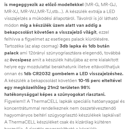
is megeggyezik az előző modellekkel
(MR-G, MR-GJ,
MR-XJ, MR-WJ,MR-TJ,stb…). A készülék extrája a LED
visszajelzés a működési állapotáról. Távolról is jól látható
módon
míg a készülék üzem alatt van addig a
bekapcsolást követően a visszajelző világít
, ezzel
felhívva a figyelmet az esetleges palack kiürölésére.
Tartozéka (az alap csomag)
3db lapka és 1db bután
palack
ami 12órányi szúnyogriasztásra elegendő, továbbá
az
övcsipesz
amit a készülék hátuljába az erre kialakított
helyre egy mozdulattal berakhatunk illetve eltávolíthatjuk
onnan és
1db CR2032 gombelem a LED visszajelzéshez.
A készülék a bekapcsolást követően
10-15 perc elteltével
egy megközelítőleg 21m2 területen 98%
hatékonysággal képes a szúnyogokat riasztani.
Figyelem!! A ThermaCELL lapkák speciális hatóanyaggal és
koncentrátummal rendelkeznek nem összetévesztendő
hagyományos beltéri szúgyogriasztó készülékek lapkáival!
A ThermaCELL készüléket csak és kizárólag kültéren
használja. A riasztás megszakítható a készülék