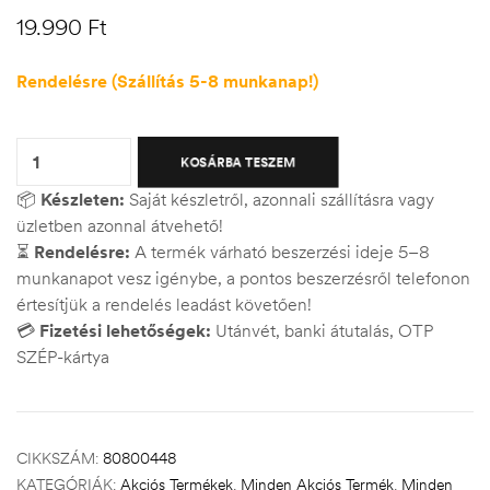
19.990
Ft
Rendelésre (Szállítás 5-8 munkanap!)
Quantity:
KOSÁRBA TESZEM
📦
Készleten:
Saját készletről, azonnali szállításra vagy
üzletben azonnal átvehető!
⏳
Rendelésre:
A termék várható beszerzési ideje 5–8
munkanapot vesz igénybe, a pontos beszerzésről telefonon
értesítjük a rendelés leadást követően!
💳
Fizetési lehetőségek:
Utánvét, banki átutalás, OTP
SZÉP-kártya
CIKKSZÁM:
80800448
KATEGÓRIÁK:
Akciós Termékek
,
Minden Akciós Termék
,
Minden