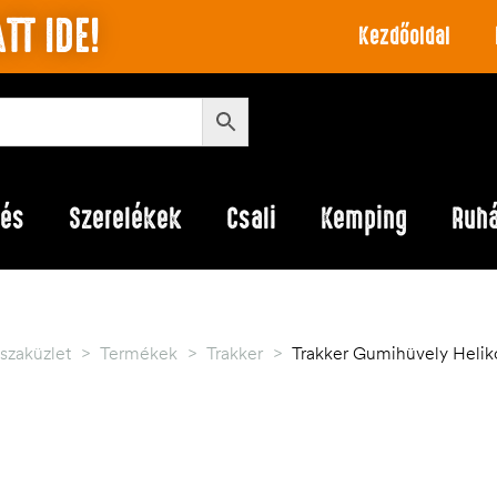
TT IDE!
Kezdőoldal
lés
Szerelékek
Csali
Kemping
Ruh
szaküzlet
>
Termékek
>
Trakker
>
Trakker Gumihüvely Helik