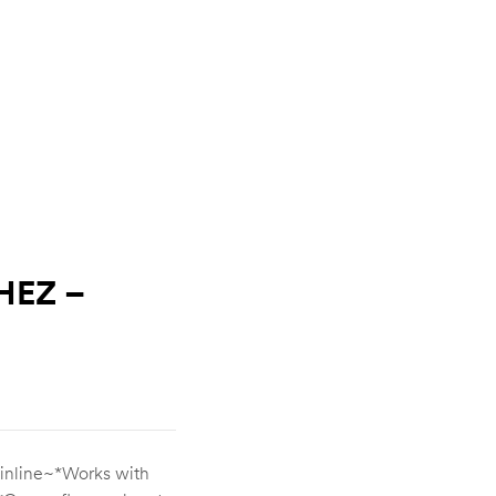
HEZ –
ainline~*Works with