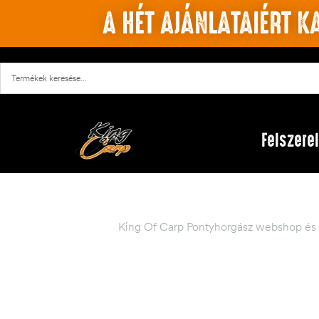
A HÉT AJÁNLATAIÉRT KA
Felszere
King Of Carp Pontyhorgász webshop és 