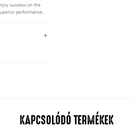
njoy success on the
 superior performance.
KAPCSOLÓDÓ TERMÉKEK