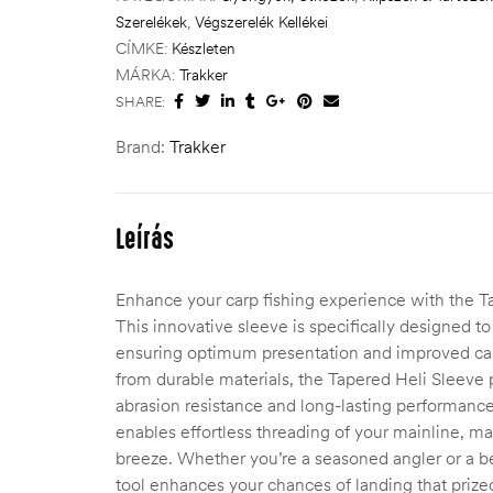
Szerelékek
,
Végszerelék Kellékei
CÍMKE:
Készleten
MÁRKA:
Trakker
SHARE:
Brand:
Trakker
Leírás
Enhance your carp fishing experience with the T
This innovative sleeve is specifically designed to
ensuring optimum presentation and improved cas
from durable materials, the Tapered Heli Sleeve 
abrasion resistance and long-lasting performance
enables effortless threading of your mainline, ma
breeze. Whether you’re a seasoned angler or a be
tool enhances your chances of landing that prize