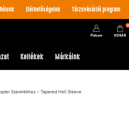
Rólunk
Elérhetőségeink
Törzsvásárlói program
0
Fiókom
KOSÁR
ázat
Kellékek
Márkáink
opter Szerelékhez – Tapered Heli Sleeve