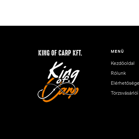
KING OF CARP KFT.
MENÜ
Kezdőoldal
Rólunk
Elérhetőség
Törzsvásárló