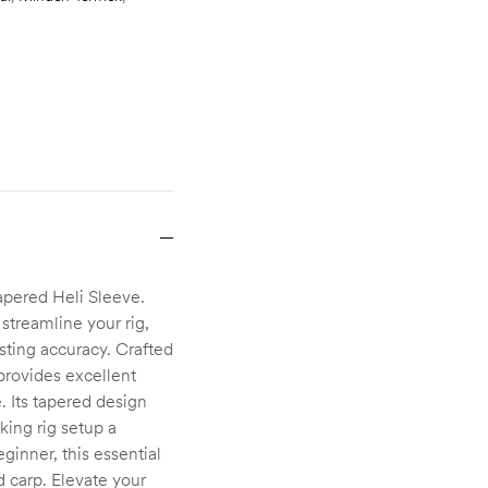
apered Heli Sleeve.
 streamline your rig,
ting accuracy. Crafted
provides excellent
. Its tapered design
king rig setup a
ginner, this essential
d carp. Elevate your