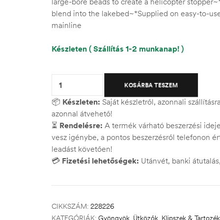
large-bore beads to create a helicopter stopper
blend into the lakebed~*Supplied on easy-to-use 
mainline
Készleten ( Szállítás 1-2 munkanap! )
Quantity:
KOSÁRBA TESZEM
📦
Készleten:
Saját készletről, azonnali szállítás
azonnal átvehető!
⏳
Rendelésre:
A termék várható beszerzési ide
vesz igénybe, a pontos beszerzésről telefonon ért
leadást követően!
💳
Fizetési lehetőségek:
Utánvét, banki átutalá
CIKKSZÁM:
228226
KATEGÓRIÁK:
Gyöngyök, Ütközők
,
Klipszek & Tartozék