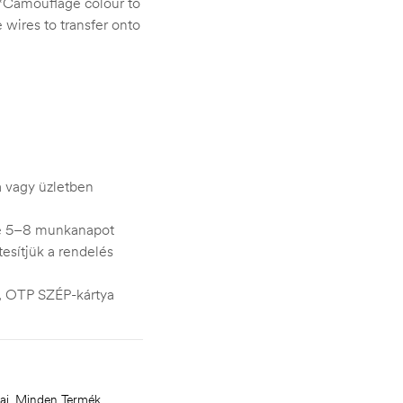
~*Camouflage colour to
wires to transfer onto
ra vagy üzletben
je 5–8 munkanapot
esítjük a rendelés
s, OTP SZÉP-kártya
ai
,
Minden Termék
,