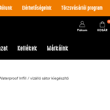
Rólunk
Elérhetőségeink
Törzsvásárlói program
0
Fiókom
KOSÁR
ázat
Kellékek
Márkáink
erproof Infill / vízálló sátor kiegészítő