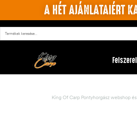
A HÉT AJÁNLATAIÉRT KA
Felszere
King Of Carp Pontyhorgász webshop és 