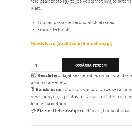
felcipzárazható így teljes védelmet nyújtó sátorrá
alatt.
Duplacipzáras letterbox ajtókialakítás
Gumis felkötők
Rendelésre (Szállítás 5-8 munkanap!)
Quantity:
KOSÁRBA TESZEM
📦
Készleten:
Saját készletről, azonnali szállítás
azonnal átvehető!
⏳
Rendelésre:
A termék várható beszerzési ide
vesz igénybe, a pontos beszerzésről telefonon ért
leadást követően!
💳
Fizetési lehetőségek:
Utánvét, banki átutalá