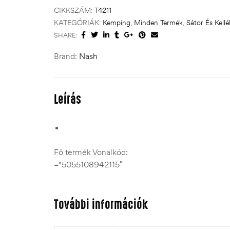
CIKKSZÁM:
T4211
KATEGÓRIÁK:
Kemping
,
Minden Termék
,
Sátor És Kellé
SHARE:
Brand:
Nash
Leírás
Fő termék Vonalkód:
=”5055108942115″
További információk