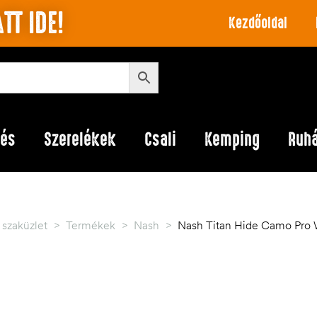
TT IDE!
Kezdőoldal
lés
Szerelékek
Csali
Kemping
Ruh
szaküzlet
>
Termékek
>
Nash
>
Nash Titan Hide Camo Pro Wat