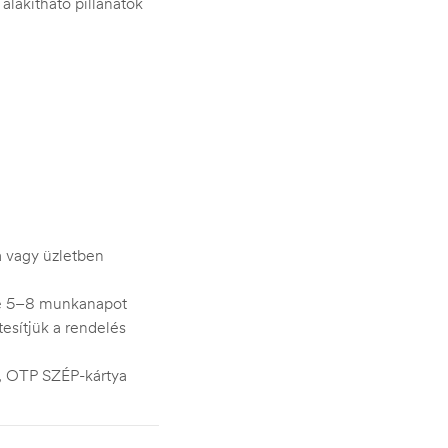
 alakítható pillanatok
ra vagy üzletben
je 5–8 munkanapot
esítjük a rendelés
s, OTP SZÉP-kártya