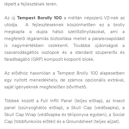
lépett a fejlesztések terén.
Az új
Tempest Borolly 100
a méltán népszerû V2-nek az
utódja. A fejlesztéseknek köszönhetõen ez a brolly
megkapta a dupla hátsó szellõzõnyílásokat, ami a
megfelelõ légáramlás biztosítása mellet a páralecsapódást
is nagymértékben csökkenti. Továbbá újdonságok a
csavarodásgátlós oszlopok és a standard szupererõs és
fáradtságálló (GRP) kompozit központi blokk.
Az elõdhöz hasonlóan a Tempest Brolly 100 alapesetben
egy nyitott menedékhely, de számos opcionális extrával,
saját igényeknek megfelelõen bõvíthetõ.
Többek között a Full Infill Panel (teljes elõlap), az Insect
panel (szúnyoghálós elõlap), a Skull Cap (védõsapka), a
Skull Cap Wrap (védõsapka és téliponyva egyben), a Social
Cap (többfunkciós elõtér) és a Groundsheet (teljes aljzat).