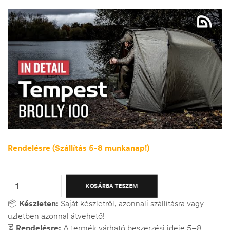
Rendelésre (Szállítás 5-8 munkanap!)
Quantity:
KOSÁRBA TESZEM
📦
Készleten:
Saját készletről, azonnali szállításra vagy
üzletben azonnal átvehető!
⏳
Rendelésre:
A termék várható beszerzési ideje 5–8