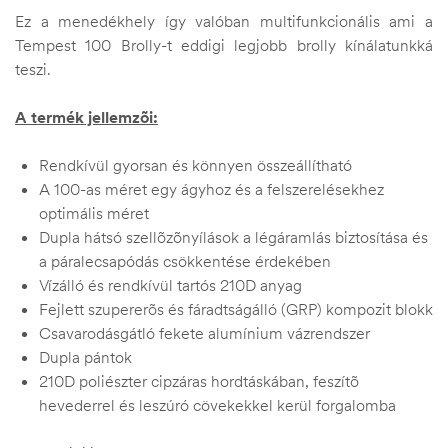
Ez a menedékhely így valóban multifunkcionális ami a
Tempest 100 Brolly-t eddigi legjobb brolly kínálatunkká
teszi.
A termék jellemzõi:
Rendkívül gyorsan és könnyen összeállítható
A 100-as méret egy ágyhoz és a felszerelésekhez
optimális méret
Dupla hátsó szellõzõnyílások a légáramlás biztosítása és
a páralecsapódás csökkentése érdekében
Vízálló és rendkívül tartós 210D anyag
Fejlett szupererõs és fáradtságálló (GRP) kompozit blokk
Csavarodásgátló fekete alumínium vázrendszer
Dupla pántok
210D poliészter cipzáras hordtáskában, feszítõ
hevederrel és leszúró cövekekkel kerül forgalomba