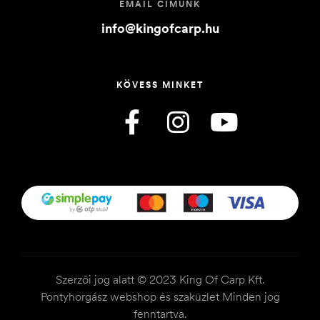
EMAIL CÍMÜNK
info@kingofcarp.hu
KÖVESS MINKET
Szerzői jog alatt © 2023 King Of Carp Kft.
Pontyhorgász webshop és szaküzlet Minden jog
fenntartva.