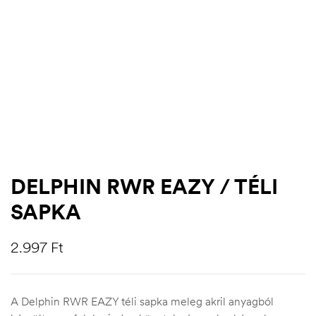
DELPHIN RWR EAZY / TÉLI
SAPKA
.03.22.
2.997
Ft
A Delphin RWR EAZY téli sapka meleg akril anyagból