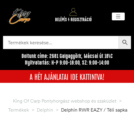
BELÉPÉS / REGISZTRÁCIÓ
Akciós ter
Törzsvásárlói pr
Egyéb me
Boltunk címe: 2681 Galgagyörk, Mácsai út 18\C
Nyitvatartás: H-P 9:00-18:00, SZ: 9:00-14:00
A HÉT AJÁNLATAI IDE KATTINTVA!
King Of Carp Pontyhorgász webshop és szaküzlet
>
Termékek
>
Delphin
>
Delphin RWR EAZY / Téli sapka