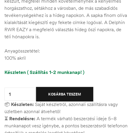
készült, megfelel minden követelménynek a kényelmes
horgászathoz, sétákhoz a városban, de más szabadidős
tevékenységekhez is a hideg napokon. A sapka finom olíva
kialakítását kiegészíti egy fekete címke logóval. A Delphin
RWR EAZY a megfelelő választás hideg őszi napokra, de
téli hónapokra is.
Anyagösszetétel:
100% akril
Készleten ( Szállítás 1-2 munkanap! )
Quantity:
KOSÁRBA TESZEM
📦
Készleten:
Saját készletről, azonnali szállításra vagy
üzletben azonnal átvehető!
⏳
Rendelésre:
A termék várható beszerzési ideje 5–8
munkanapot vesz igénybe, a pontos beszerzésről telefonon
értesítjük a rendelés leadást követően!