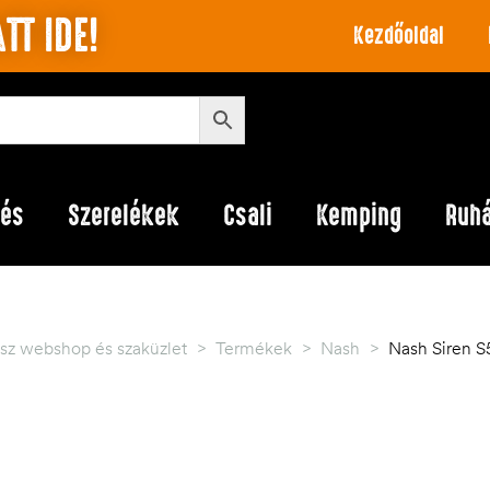
TT IDE!
Kezdőoldal
lés
Szerelékek
Csali
Kemping
Ruh
sz webshop és szaküzlet
>
Termékek
>
Nash
>
Nash Siren S