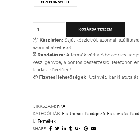
SIREN S5 WHITE
Quantity:
KOSÁRBA TESZEM
📦
Készleten:
Saját készletről, azonnali szállítás
azonnal átvehető!
⏳
Rendelésre:
A termék várható beszerzési ide
vesz igénybe, a pontos beszerzésről telefonon ért
leadást követően!
💳
Fizetési lehetőségek:
Utánvét, banki átutalá
CIKKSZÁM:
N/A
KATEGÓRIÁK:
Elektromos Kapásjelző
,
Felszerelés
,
Kapá
Új Termékek
SHARE: