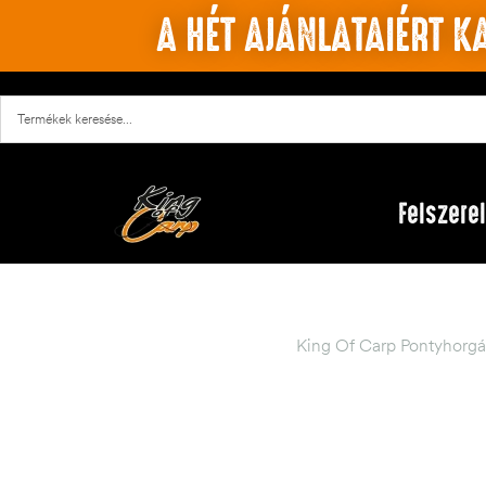
A HÉT AJÁNLATAIÉRT KA
Felszere
King Of Carp Pontyhorgá