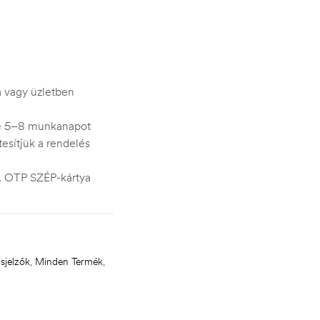
ra vagy üzletben
je 5–8 munkanapot
esítjük a rendelés
s, OTP SZÉP-kártya
sjelzők
,
Minden Termék
,