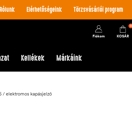
Rólunk
Elérhetőségeink
Törzsvásárlói program
0
Fiókom
KOSÁR
ázat
Kellékek
Márkáink
5 / elektromos kapásjelző