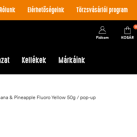
Rólunk
Elérhetőségeink
Törzsvásárlói program
0
Fiókom
KOSÁR
ázat
Kellékek
Márkáink
ana & Pineapple Fluoro Yellow 50g / pop-up