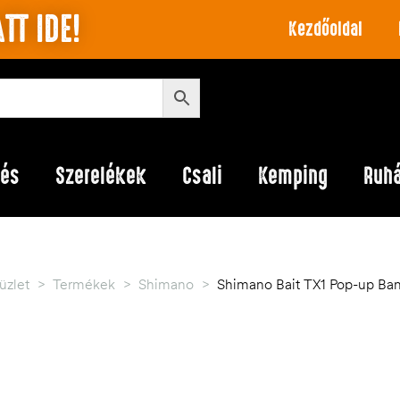
TT IDE!
Kezdőoldal
lés
Szerelékek
Csali
Kemping
Ruh
üzlet
>
Termékek
>
Shimano
>
Shimano Bait TX1 Pop-up Ban