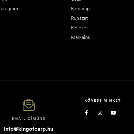
i program
Kemping
Ruházat
Kellékek
Márkáink
KÖVESS MINKET
EMAIL CÍMÜNK
info@kingofcarp.hu