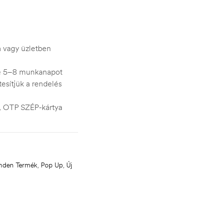
ra vagy üzletben
je 5–8 munkanapot
esítjük a rendelés
s, OTP SZÉP-kártya
nden Termék
,
Pop Up
,
Új