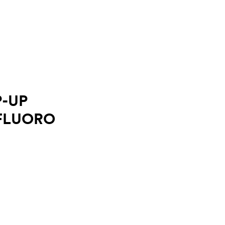
P-UP
 FLUORO