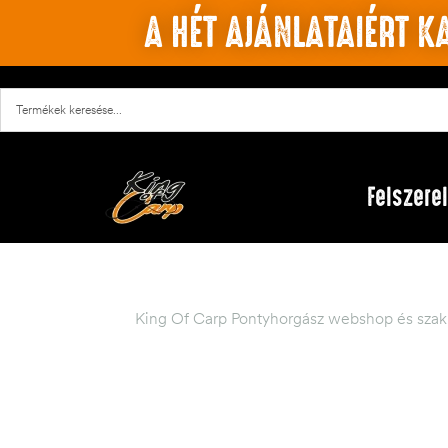
A HÉT AJÁNLATAIÉRT KA
Felszere
King Of Carp Pontyhorgász webshop és szak