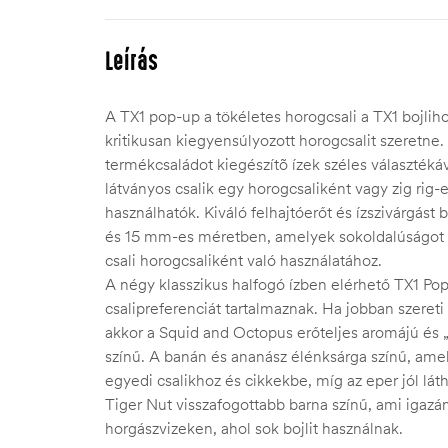
Leírás
A TX1 pop-up a tökéletes horogcsali a TX1 bojliho
kritikusan kiegyensúlyozott horogcsalit szeretne.
termékcsaládot kiegészítõ ízek széles választékáv
látványos csalik egy horogcsaliként vagy zig rig-ek
használhatók. Kiváló felhajtóerőt és ízszivárgást
és 15 mm-es méretben, amelyek sokoldalúságot 
csali horogcsaliként való használatához.
A négy klasszikus halfogó ízben elérhető TX1 P
csalipreferenciát tartalmaznak. Ha jobban szereti a
akkor a Squid and Octopus erőteljes aromájú és „
színű. A banán és ananász élénksárga színű, ame
egyedi csalikhoz és cikkekbe, míg az eper jól lát
Tiger Nut visszafogottabb barna színű, ami igaz
horgászvizeken, ahol sok bojlit használnak.