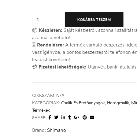
Quantity:
KOSÁRBA TESZEM
📦
Készleten:
Saját készletről, azonnali szállítás
azonnal átvehető!
⏳
Rendelésre:
A termék várható beszerzési ide
vesz igénybe, a pontos beszerzésről telefonon ért
leadást követően!
💳
Fizetési lehetőségek:
Utánvét, banki átutalá
CIKKSZÁM:
N/A
KATEGÓRIÁK:
Csalik És Etetőanyagok
,
Horogcsalik
,
Mi
Termékek
SHARE:
Brand:
Shimano