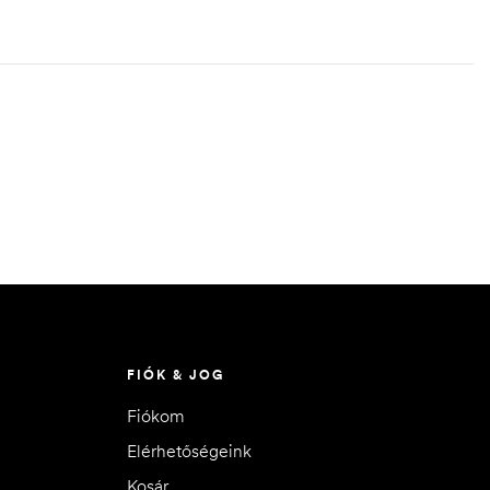
FIÓK & JOG
Fiókom
Elérhetőségeink
Kosár