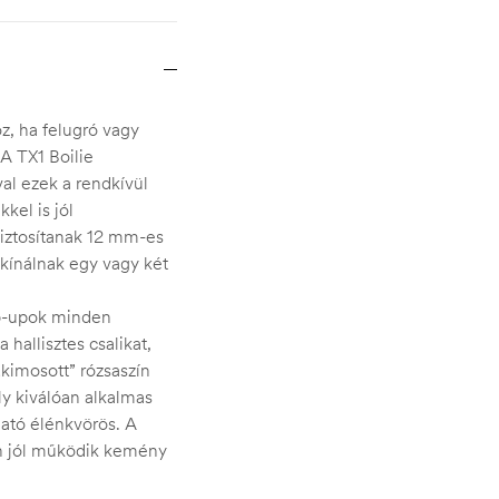
z, ha felugró vagy
 A TX1 Boilie
al ezek a rendkívül
kel is jól
 biztosítanak 12 mm-es
kínálnak egy vagy két
op-upok minden
 hallisztes csalikat,
kimosott” rózsaszín
ly kiválóan alkalmas
ható élénkvörös. A
án jól működik kemény