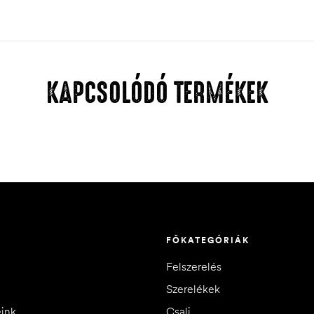
KAPCSOLÓDÓ TERMÉKEK
FŐKATEGÓRIÁK
Felszerelés
Szerelékek
eink
Csali