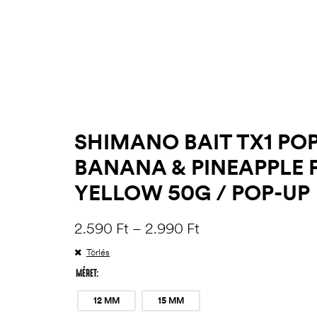
SHIMANO BAIT TX1 PO
BANANA & PINEAPPLE
YELLOW 50G / POP-UP
2.590
Ft
–
2.990
Ft
Törlés
MÉRET
12 MM
15 MM