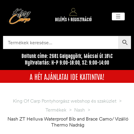
BELÉPÉS / REGISZTRÁCIÓ
Akciós ter
Törzsvásárlói pr
Egyéb me
Boltunk címe: 2681 Galgagyörk, Mácsai út 18\C
Nyitvatartás: H-P 9:00-18:00, SZ: 9:00-14:00
A HÉT AJÁNLATAI IDE KATTINTVA!
King Of Carp Pontyhorgász webshop és szaküzlet
>
Termékek
>
Nash
>
Nash ZT Helluva Waterproof Bib and Brace Camo/ Vízálló
Thermo Nadrág