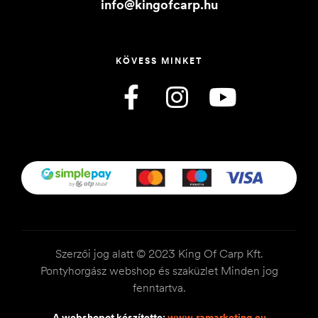
info@kingofcarp.hu
KÖVESS MINKET
Szerzői jog alatt © 2023 King Of Carp Kft.
Pontyhorgász webshop és szaküzlet Minden jog
fenntartva.
A webshopot készítette:
www.ramarketing.eu