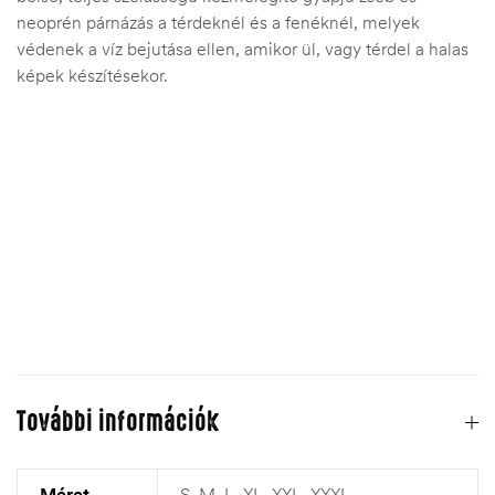
neoprén párnázás a térdeknél és a fenéknél, melyek
védenek a víz bejutása ellen, amikor ül, vagy térdel a halas
képek készítésekor.
További információk
Méret
S, M, L, XL, XXL, XXXL