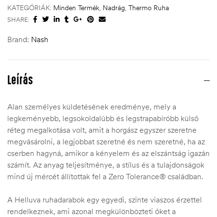
KATEGÓRIÁK:
Minden Termék
,
Nadrág
,
Thermo Ruha
SHARE:
Brand:
Nash
Leírás
Alan személyes küldetésének eredménye, mely a
legkeményebb, legsokoldalúbb és legstrapabíróbb külső
réteg megalkotása volt, amit a horgász egyszer szeretne
megvásárolni, a legjobbat szeretné és nem szeretné, ha az
cserben hagyná, amikor a kényelem és az elszántság igazán
számít. Az anyag teljesítménye, a stílus és a tulajdonságok
mind új mércét állítottak fel a Zero Tolerance® családban.
A Helluva ruhadarabok egy egyedi, szinte viaszos érzettel
rendelkeznek, ami azonal megkülönbözteti őket a