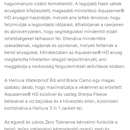
hagyományos vízálló termékektől. A legújabb Nash sátrak
anyagából kifejlesztett, magasabb minősítésű Aquasense®
HD anyagot használják, melyek arra lettek tervezve, hogy
felülmúlják a legzordabb időjárást, áthatoljanak a cserjeken
és aljnövényzeten, hogy segítségükkel mindentől elzárt
lehetőségeket tárhasson fel. Ellenálva mindenféle
szakadásnak, vágásnak és szúrásnak, melyek feltárnák a
belső anyagokat. Mindeközben az Aquasense® HD anyag
megtartotta hihetetlen lélegző teljesítményét, ami
meggátolja a nedvesség felgyülemlését aktivitások közben.
A Helluva Waterproof Bib and Brace Camo egy magas
szabású darab, hogy maximalizálja a védelmet az erősített
Aquasense® HD külsővel és vastag Sherpa Fleece
bélésével a víz bejutása és a hővesztés ellen, különösen
kombinálva a Helluva 3 in 1 Jacket-tel.
Az egyedi és üdvös Zero Tolerance kényelmi funkciók a
belső, teljes szélasségű kézmelegítő gyapjú zseb és