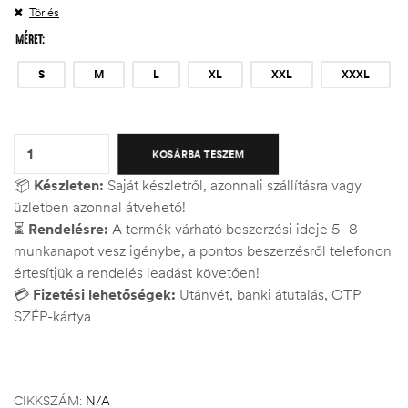
Törlés
MÉRET
S
M
L
XL
XXL
XXXL
Quantity:
KOSÁRBA TESZEM
📦
Készleten:
Saját készletről, azonnali szállításra vagy
üzletben azonnal átvehető!
⏳
Rendelésre:
A termék várható beszerzési ideje 5–8
munkanapot vesz igénybe, a pontos beszerzésről telefonon
értesítjük a rendelés leadást követően!
💳
Fizetési lehetőségek:
Utánvét, banki átutalás, OTP
SZÉP-kártya
CIKKSZÁM:
N/A