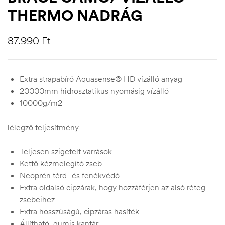
THERMO NADRÁG
87.990
Ft
Extra strapabíró Aquasense® HD vízálló anyag
20000mm hidrosztatikus nyomásig vízálló
10000g/m2
lélegző teljesítmény
Teljesen szigetelt varrások
Kettő kézmelegítő zseb
Neoprén térd- és fenékvédő
Extra oldalsó cipzárak, hogy hozzáférjen az alsó réteg
zsebeihez
Extra hosszúságú, cipzáras hasíték
Állítható, gumis kantár