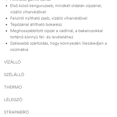
Első külső kenguruzseb, mindkét oldalán cipzárral,
vízálló viharvédővel
Felülről nyitható zseb, vízálló viharvédővel
Tépőzárral állítható bokarész
Meghosszabbított cipzár a vádlinál, a bakancsokkal
történő könnyű fel- és levételéhez
Szélesebb szártoldás, hogy könnyedén illeszkedjen a
csizmákra
VÍZÁLLÓ
SZÉLÁLLÓ
THERMO
LÉLEGZŐ
STRAPABÍRÓ