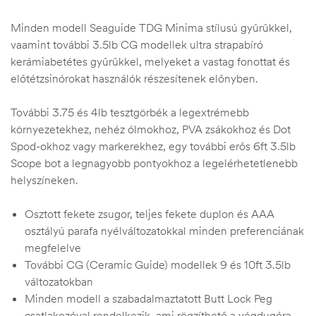
Minden modell Seaguide TDG Minima stílusú gyűrűkkel,
vaamint további 3.5lb CG modellek ultra strapabíró
kerámiabetétes gyűrűkkel, melyeket a vastag fonottat és
előtétzsinórokat használók részesítenek előnyben.
További 3.75 és 4lb tesztgörbék a legextrémebb
környezetekhez, nehéz ólmokhoz, PVA zsákokhoz és Dot
Spod-okhoz vagy markerekhez, egy további erős 6ft 3.5lb
Scope bot a legnagyobb pontyokhoz a legelérhetetlenebb
helyszíneken.
Osztott fekete zsugor, teljes fekete duplon és AAA
osztályú parafa nyélváltozatokkal minden preferenciának
megfelelve
További CG (Ceramic Guide) modellek 9 és 10ft 3.5lb
változatokban
Minden modell a szabadalmaztatott Butt Lock Peg
csatlakozóval rendelkezik, ami rögzíthető a végdugóra