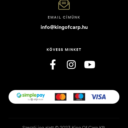
EMAIL CÍMÜNK
info@kingofcarp.hu
KÖVESS MINKET
Szerzői jog alatt © 2023 King Of Carp Kft.