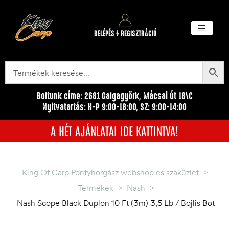
BELÉPÉS / REGISZTRÁCIÓ
Akciós ter
Törzsvásárlói pr
Egyéb me
Boltunk címe: 2681 Galgagyörk, Mácsai út 18\C
Nyitvatartás: H-P 9:00-18:00, SZ: 9:00-14:00
A HÉT AJÁNLATAI IDE KATTINTVA!
King Of Carp Pontyhorgász webshop és szaküzlet
>
Termékek
>
Nash
>
Nash Scope Black Duplon 10 Ft (3m) 3,5 Lb / Bojlis Bot