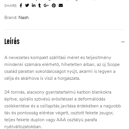
SHARE:
Brand:
Nash
Leírás
A nevezetes kompakt szállítási méret és teljesítmény
mindenki számára elérhető, hihetetlen árban, az új Scope
család páratlan sokoldalúságot nyújt, akármi is legyen a
célja és akárhova is viszi a horgászata.
24 tonnás, alacsony gyantatartalmú karbon blankokra
építve, spirális szövésű erősítéssel a deformálódás
csökkentése és a csillapítás javítása érdekében a nagyobb
táv és pontosság elérése végett, osztott fekete zsugor,
teljes fekete duplon vagy AAA osztályú parafa
nyélváltozatokban.