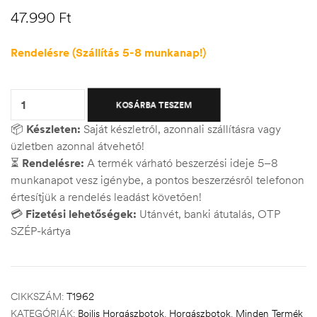
47.990
Ft
Rendelésre (Szállítás 5-8 munkanap!)
Quantity:
KOSÁRBA TESZEM
📦
Készleten:
Saját készletről, azonnali szállításra vagy
üzletben azonnal átvehető!
⏳
Rendelésre:
A termék várható beszerzési ideje 5–8
munkanapot vesz igénybe, a pontos beszerzésről telefonon
értesítjük a rendelés leadást követően!
💳
Fizetési lehetőségek:
Utánvét, banki átutalás, OTP
SZÉP-kártya
CIKKSZÁM:
T1962
KATEGÓRIÁK:
Bojlis Horgászbotok
,
Horgászbotok
,
Minden Termék