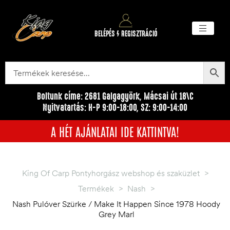
BELÉPÉS / REGISZTRÁCIÓ
Akciós ter
Törzsvásárlói pr
Egyéb me
Boltunk címe: 2681 Galgagyörk, Mácsai út 18\C
Nyitvatartás: H-P 9:00-18:00, SZ: 9:00-14:00
A HÉT AJÁNLATAI IDE KATTINTVA!
King Of Carp Pontyhorgász webshop és szaküzlet
>
Termékek
>
Nash
>
Nash Pulóver Szürke / Make It Happen Since 1978 Hoody
Grey Marl