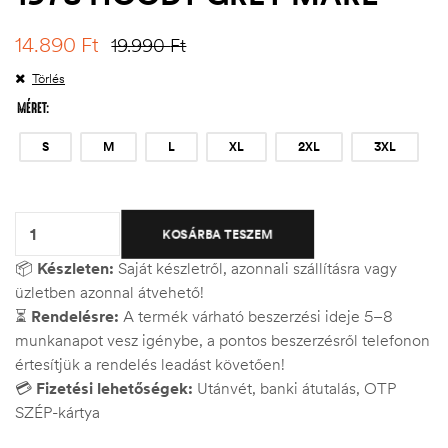
14.890
Ft
19.990
Ft
Törlés
MÉRET
S
M
L
XL
2XL
3XL
Quantity:
KOSÁRBA TESZEM
📦
Készleten:
Saját készletről, azonnali szállításra vagy
üzletben azonnal átvehető!
⏳
Rendelésre:
A termék várható beszerzési ideje 5–8
munkanapot vesz igénybe, a pontos beszerzésről telefonon
értesítjük a rendelés leadást követően!
💳
Fizetési lehetőségek:
Utánvét, banki átutalás, OTP
SZÉP-kártya