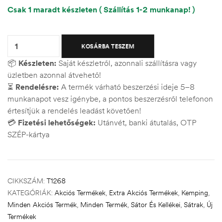
Csak 1 maradt készleten ( Szállítás 1-2 munkanap! )
Quantity:
KOSÁRBA TESZEM
📦
Készleten:
Saját készletről, azonnali szállításra vagy
üzletben azonnal átvehető!
⏳
Rendelésre:
A termék várható beszerzési ideje 5–8
munkanapot vesz igénybe, a pontos beszerzésről telefonon
értesítjük a rendelés leadást követően!
💳
Fizetési lehetőségek:
Utánvét, banki átutalás, OTP
SZÉP-kártya
CIKKSZÁM:
T1268
KATEGÓRIÁK:
Akciós Termékek
,
Extra Akciós Termékek
,
Kemping
,
Minden Akciós Termék
,
Minden Termék
,
Sátor És Kellékei
,
Sátrak
,
Új
Termékek