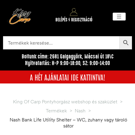
BELÉPÉS / REGISZTRÁCIÓ
Akciós ter
Törzsvásárlói pr
Egyéb me
Boltunk címe: 2681 Galgagyörk, Mácsai út 18\C
Nyitvatartás: H-P 9:00-18:00, SZ: 9:00-14:00
A HÉT AJÁNLATAI IDE KATTINTVA!
King Of Carp Pontyhorgász webshop és szaküzlet
>
Termékek
>
Nash
>
Nash Bank Life Utility Shelter – WC, zuhany vagy tároló
sátor