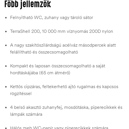
Főbb jellemzők
Felnyitható WC, zuhany vagy tároló sátor
TerraShell 200, 10 000 mm víznyomás 200D nylon
A nagy szakítószilárdságú acélváz másodpercek alatt
felállítható és összecsomagolható
Kompakt és laposan összecsomagolható a saját
hordtáskájába (65 cm átmérő)
Kettős cipzáras, feltekerhető ajtó rugalmas és kapcsos
rögzítéssel
4 belső akasztó zuhanyfej, mosdótáska, piperecikkek és
lámpák számára
Hálós zseb WC-papír vagy piperecikkek számára