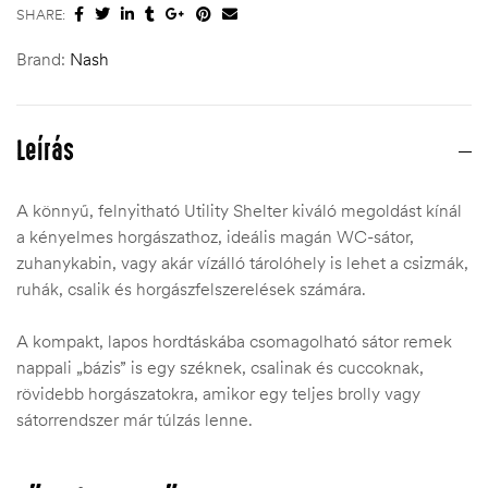
SHARE:
Brand:
Nash
Leírás
A könnyű, felnyitható Utility Shelter kiváló megoldást kínál
a kényelmes horgászathoz, ideális magán WC-sátor,
zuhanykabin, vagy akár vízálló tárolóhely is lehet a csizmák,
ruhák, csalik és horgászfelszerelések számára.
A kompakt, lapos hordtáskába csomagolható sátor remek
nappali „bázis” is egy széknek, csalinak és cuccoknak,
rövidebb horgászatokra, amikor egy teljes brolly vagy
sátorrendszer már túlzás lenne.