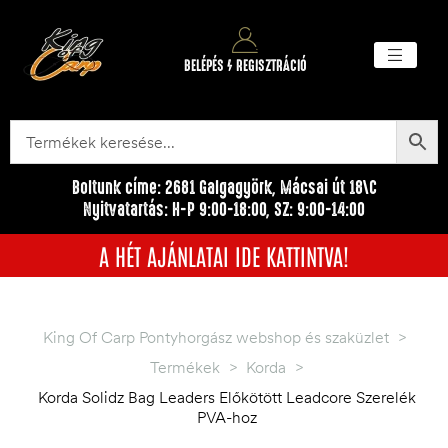
BELÉPÉS / REGISZTRÁCIÓ
Akciós ter
Törzsvásárlói pr
Egyéb me
Boltunk címe: 2681 Galgagyörk, Mácsai út 18\C
Nyitvatartás: H-P 9:00-18:00, SZ: 9:00-14:00
A HÉT AJÁNLATAI IDE KATTINTVA!
King Of Carp Pontyhorgász webshop és szaküzlet
>
Termékek
>
Korda
>
Korda Solidz Bag Leaders Előkötött Leadcore Szerelék
PVA-hoz