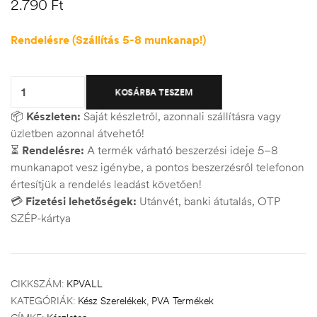
2.790
Ft
Rendelésre (Szállítás 5-8 munkanap!)
Quantity:
KOSÁRBA TESZEM
📦
Készleten:
Saját készletről, azonnali szállításra vagy
üzletben azonnal átvehető!
⏳
Rendelésre:
A termék várható beszerzési ideje 5–8
munkanapot vesz igénybe, a pontos beszerzésről telefonon
értesítjük a rendelés leadást követően!
💳
Fizetési lehetőségek:
Utánvét, banki átutalás, OTP
SZÉP-kártya
CIKKSZÁM:
KPVALL
KATEGÓRIÁK:
Kész Szerelékek
,
PVA Termékek