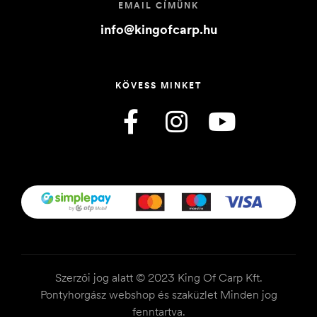
EMAIL CÍMÜNK
info@kingofcarp.hu
KÖVESS MINKET
Szerzői jog alatt © 2023 King Of Carp Kft.
Pontyhorgász webshop és szaküzlet Minden jog
fenntartva.