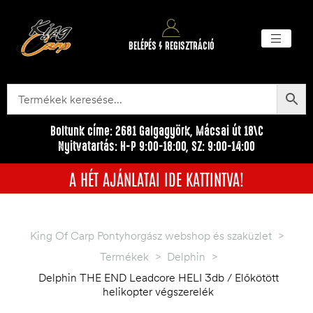
BELÉPÉS / REGISZTRÁCIÓ
Akciós ter
Törzsvásárlói pr
Egyéb me
Boltunk címe: 2681 Galgagyörk, Mácsai út 18\C
Nyitvatartás: H-P 9:00-18:00, SZ: 9:00-14:00
A HÉT AJÁNLATAI IDE KATTINTVA!
King Of Carp Pontyhorgász webshop és szaküzlet
>
Termékek
>
Delphin
>
Delphin THE END Leadcore HELI 3db / Előkötött
helikopter végszerelék