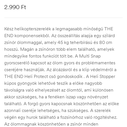
2.990
Ft
Kész helikopterszerelék a legmagasabb minőségű THE
END komponensekből. Az összeállítás alapja egy szilárd
zsinór ólommaggal, amely 45 kg teherbírású és 80 cm
hosszú. Magán a zsinóron több elem található, amelyek
mindegyike fontos funkciót tölt be. A Multi Snap
gyorscserélő kapcsot az ólom gyors és problémamentes
cseréjére használják. Az álcázásról és a klip védelméről a
THE END Heli Protect cső gondoskodik . A Heli Stopper
kúpos gyöngyök lehetővé teszik a előke nagyobb
távolságra való elhelyezését az ólomtól, ami különösen
akkor szükséges, ha a fenéken iszap vagy növényzet
található. A forgó gyors kapocsnak köszönhetően az előke
azonnali cseréje lehetséges, ha szükséges. A szerelék
végén egy hurok található a fozsinórhoz való rögzítéshez.
Az ólommagnak köszönhetően a zsinór minden