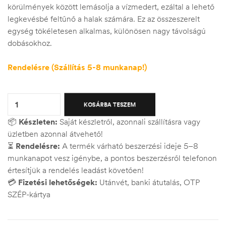
körülmények között lemásolja a vízmedert, ezáltal a lehető
legkevésbé feltűnő a halak számára. Ez az összeszerelt
egység tökéletesen alkalmas, különösen nagy távolságú
dobásokhoz.
Rendelésre (Szállítás 5-8 munkanap!)
Quantity:
KOSÁRBA TESZEM
📦
Készleten:
Saját készletről, azonnali szállításra vagy
üzletben azonnal átvehető!
⏳
Rendelésre:
A termék várható beszerzési ideje 5–8
munkanapot vesz igénybe, a pontos beszerzésről telefonon
értesítjük a rendelés leadást követően!
💳
Fizetési lehetőségek:
Utánvét, banki átutalás, OTP
SZÉP-kártya