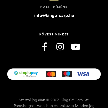
EMAIL CÍMÜNK
info@kingofcarp.hu
KÖVESS MINKET
Szerzői jog alatt © 2023 King Of Carp Kft.
Pontyhorgász webshop és szaküzlet Minden jog