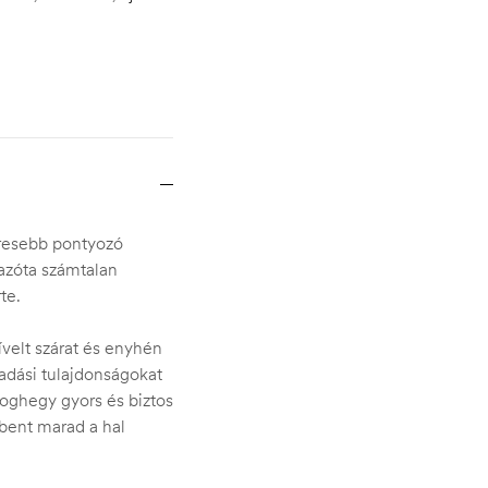
eresebb pontyozó
 azóta számtalan
te.
 ívelt szárat és enyhén
adási tulajdonságokat
oroghegy gyors és biztos
bent marad a hal