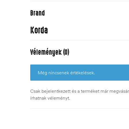
Brand
Korda
Vélemények (0)
Még nincsenek értékelések.
Csak bejelentkezett és a terméket már megvásáro
írhatnak véleményt.