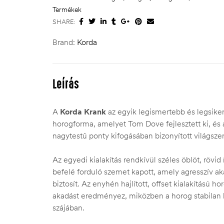
Termékek
SHARE:
Brand:
Korda
Leírás
A
Korda Krank
az egyik legismertebb és legsik
horogforma, amelyet Tom Dove fejlesztett ki, és
nagytestű ponty kifogásában bizonyított világszer
Az egyedi kialakítás rendkívül széles öblöt, rövid
befelé forduló szemet kapott, amely agresszív ak
biztosít. Az enyhén hajlított, offset kialakítású h
akadást eredményez, miközben a horog stabilan 
szájában.