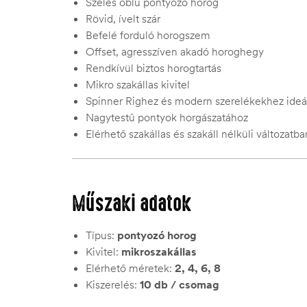
Széles öblű pontyozó horog
Rövid, ívelt szár
Befelé forduló horogszem
Offset, agresszíven akadó horoghegy
Rendkívül biztos horogtartás
Mikro szakállas kivitel
Spinner Righez és modern szerelékekhez ideá
Nagytestű pontyok horgászatához
Elérhető szakállas és szakáll nélküli változatba
Műszaki adatok
Típus:
pontyozó horog
Kivitel:
mikroszakállas
Elérhető méretek:
2, 4, 6, 8
Kiszerelés:
10 db / csomag