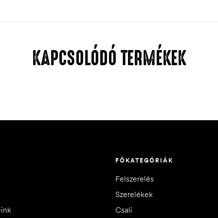
KAPCSOLÓDÓ TERMÉKEK
FŐKATEGÓRIÁK
Felszerelés
Szerelékek
eink
Csali