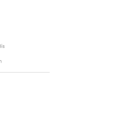
lis
n