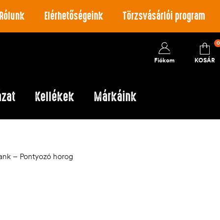
Rólunk
Elérhetőségeink
Törzsvásárlói program
0
Fiókom
KOSÁR
ázat
Kellékek
Márkáink
ank – Pontyozó horog