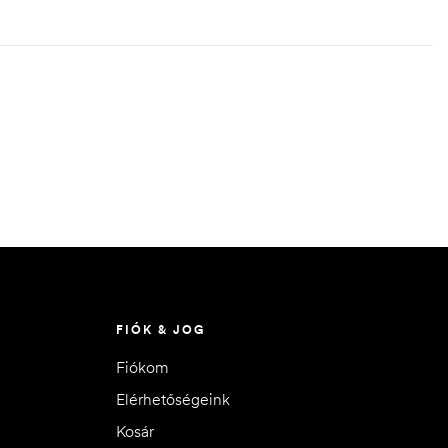
FIÓK & JOG
Fiókom
Elérhetőségeink
Kosár