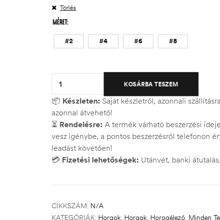
Törlés
MÉRET
#2
#4
#6
#8
Quantity:
KOSÁRBA TESZEM
📦
Készleten:
Saját készletről, azonnali szállítás
azonnal átvehető!
⏳
Rendelésre:
A termék várható beszerzési ide
vesz igénybe, a pontos beszerzésről telefonon ért
leadást követően!
💳
Fizetési lehetőségek:
Utánvét, banki átutalá
CIKKSZÁM:
N/A
KATEGÓRIÁK:
Horgok
,
Horgok, Horogélező
,
Minden T