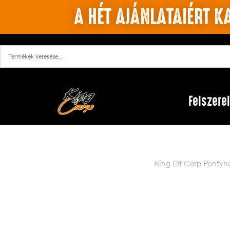
A HÉT AJÁNLATAIÉRT KA
Felszere
King Of Carp Pontyh