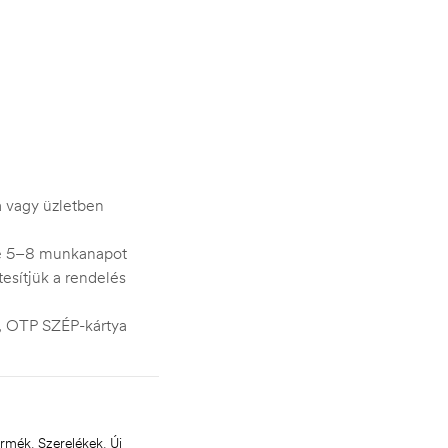
ra vagy üzletben
je 5–8 munkanapot
esítjük a rendelés
s, OTP SZÉP-kártya
ermék
,
Szerelékek
,
Új