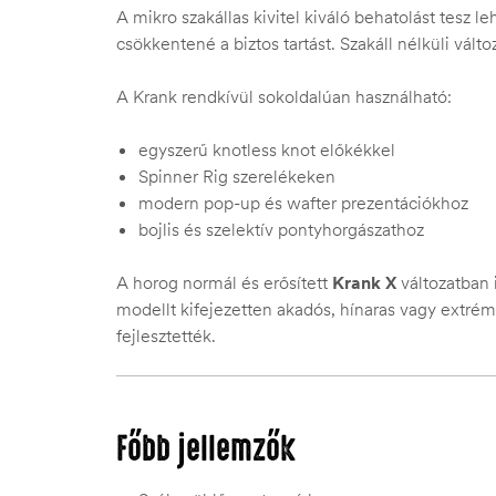
A mikro szakállas kivitel kiváló behatolást tesz l
csökkentené a biztos tartást. Szakáll nélküli válto
A Krank rendkívül sokoldalúan használható:
egyszerű knotless knot előkékkel
Spinner Rig szerelékeken
modern pop-up és wafter prezentációkhoz
bojlis és szelektív pontyhorgászathoz
A horog normál és erősített
Krank X
változatban 
modellt kifejezetten akadós, hínaras vagy extré
fejlesztették.
Főbb jellemzők