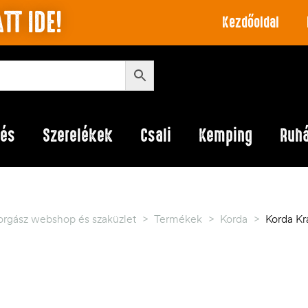
TT IDE!
Kezdőoldal
lés
Szerelékek
Csali
Kemping
Ruh
orgász webshop és szaküzlet
>
Termékek
>
Korda
>
Korda Kr