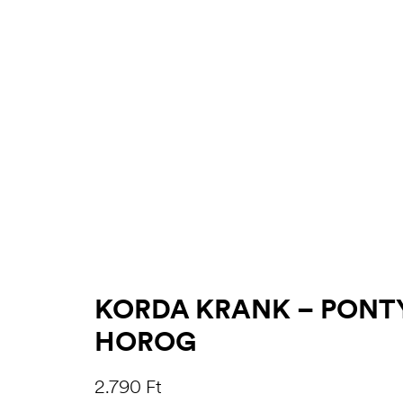
.03.22.
KORDA KRANK – PON
HOROG
2.790
Ft