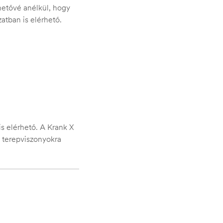
ehetővé anélkül, hogy
zatban is elérhető.
is elérhető. A Krank X
m terepviszonyokra