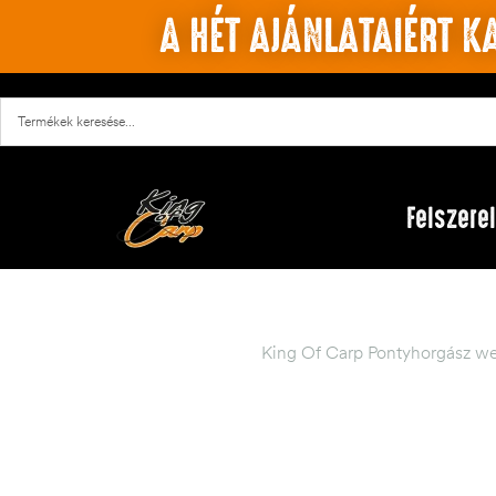
A HÉT AJÁNLATAIÉRT KA
Felszere
King Of Carp Pontyhorgász we