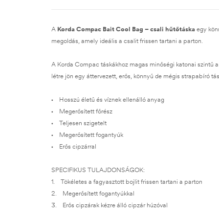
A
Korda Compac Bait Cool Bag – csali hűtőtáska
egy könny
megoldás, amely ideális a csalit frissen tartani a parton.
A Korda Compac táskákhoz magas minőségi katonai szintű a
létre jön egy áttervezett, erős, könnyű de mégis strapabíró tá
• Hosszú életű és víznek ellenálló anyag
• Megerősített főrész
• Teljesen szigetelt
• Megerősített fogantyúk
• Erős cipzárral
SPECIFIKUS TULAJDONSÁGOK:
1. Tökéletes a fagyasztott bojlit frissen tartani a parton
2. Megerősített fogantyúkkal
3. Erős cipzárak kézre álló cipzár húzóval