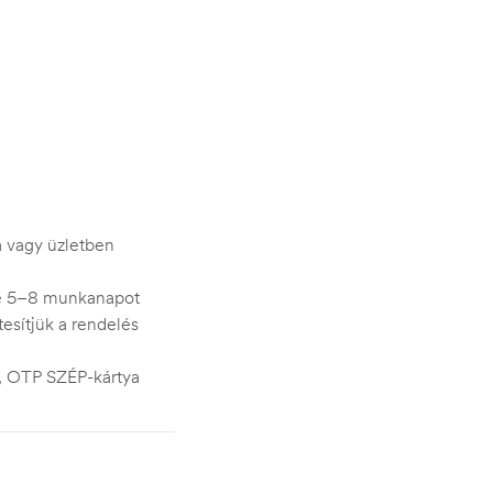
ra vagy üzletben
je 5–8 munkanapot
esítjük a rendelés
s, OTP SZÉP-kártya