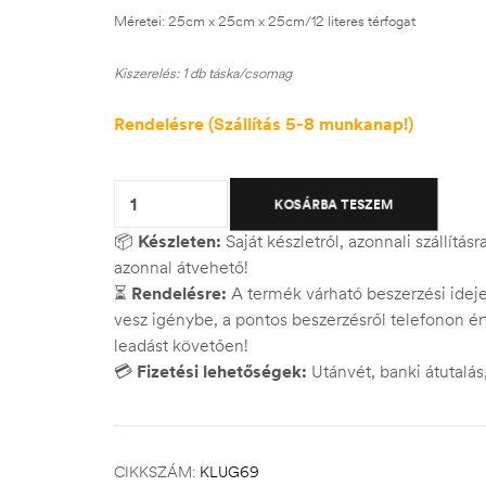
Méretei: 25cm x 25cm x 25cm/12 literes térfogat
Kiszerelés: 1 db táska/csomag
Rendelésre (Szállítás 5-8 munkanap!)
Quantity:
KOSÁRBA TESZEM
📦
Készleten:
Saját készletről, azonnali szállítás
azonnal átvehető!
⏳
Rendelésre:
A termék várható beszerzési ide
vesz igénybe, a pontos beszerzésről telefonon ért
leadást követően!
💳
Fizetési lehetőségek:
Utánvét, banki átutalá
CIKKSZÁM:
KLUG69