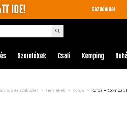
TT IDE!
Kezdőoldal
lés
Szerelékek
Csali
Kemping
Ruh
bshop és szaküzlet
>
Termékek
>
Korda
>
Korda – Compac B