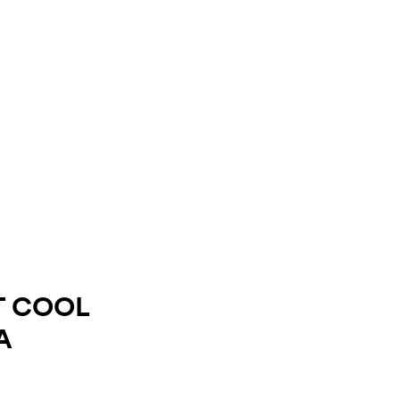
T COOL
A