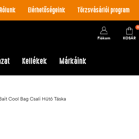
Rólunk
Elérhetőségeink
Törzsvásárlói program
0
Fiókom
KOSÁR
ázat
Kellékek
Márkáink
ait Cool Bag Csali Hűtő Táska