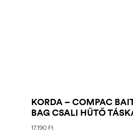
.03.22.
KORDA – COMPAC BAI
BAG CSALI HŰTŐ TÁSK
17.190
Ft