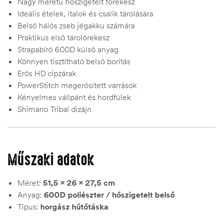
Nagy méretű hőszigetelt főrekesz
Ideális ételek, italok és csalik tárolására
Belső hálós zseb jégakku számára
Praktikus első tárolórekesz
Strapabíró 600D külső anyag
Könnyen tisztítható belső borítás
Erős HD cipzárak
PowerStitch megerősített varrások
Kényelmes vállpánt és hordfülek
Shimano Tribal dizájn
Műszaki adatok
Méret:
51,5 x 26 x 27,5 cm
Anyag:
600D poliészter / hőszigetelt belső
Típus:
horgász hűtőtáska