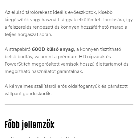
Az elülső tárolórekesz ideális evőeszközök, kisebb
kiegészítők vagy használt tárgyak elkülönített tárolására, így
a felszerelés rendezett és könnyen hozzáférhető marad a
teljes horgászat során.
A strapabíró
600D külső anyag
, a könnyen tisztítható
belső borítás, valamint a prémium HD cipzárak és
PowerStitch megerősített varrások hosszú élettartamot és
megbízható használatot garantálnak.
A kényelmes szállításról erős oldalfogantyúk és párnázott
vállpánt gondoskodik.
Főbb jellemzők