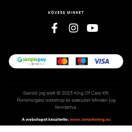
KÖVESS MINKET
Szerzői jog alatt © 2023 King Of Carp Kft.
Pontyhorgász webshop és szaküzlet Minden jog
fenntartva.
A webshopot készítette:
www.ramarketing.eu