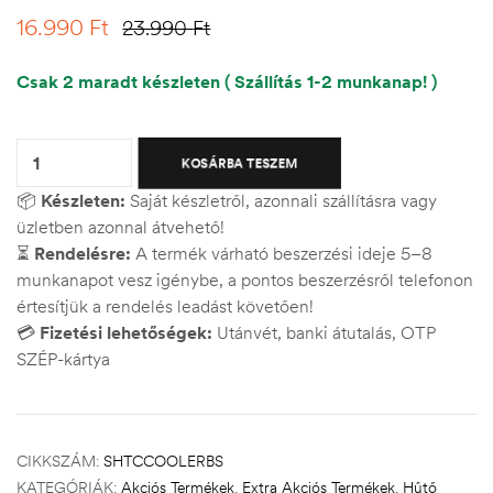
16.990
Ft
23.990
Ft
Csak 2 maradt készleten ( Szállítás 1-2 munkanap! )
Quantity:
KOSÁRBA TESZEM
📦
Készleten:
Saját készletről, azonnali szállításra vagy
üzletben azonnal átvehető!
⏳
Rendelésre:
A termék várható beszerzési ideje 5–8
munkanapot vesz igénybe, a pontos beszerzésről telefonon
értesítjük a rendelés leadást követően!
💳
Fizetési lehetőségek:
Utánvét, banki átutalás, OTP
SZÉP-kártya
CIKKSZÁM:
SHTCCOOLERBS
KATEGÓRIÁK:
Akciós Termékek
,
Extra Akciós Termékek
,
Hűtő