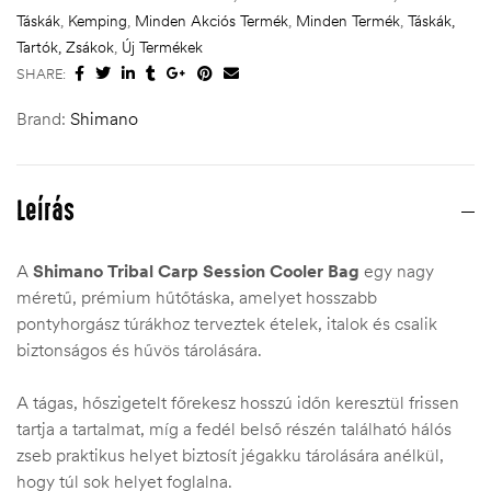
Táskák
,
Kemping
,
Minden Akciós Termék
,
Minden Termék
,
Táskák,
Tartók, Zsákok
,
Új Termékek
SHARE:
Brand:
Shimano
Leírás
A
Shimano Tribal Carp Session Cooler Bag
egy nagy
méretű, prémium hűtőtáska, amelyet hosszabb
pontyhorgász túrákhoz terveztek ételek, italok és csalik
biztonságos és hűvös tárolására.
A tágas, hőszigetelt főrekesz hosszú időn keresztül frissen
tartja a tartalmat, míg a fedél belső részén található hálós
zseb praktikus helyet biztosít jégakku tárolására anélkül,
hogy túl sok helyet foglalna.