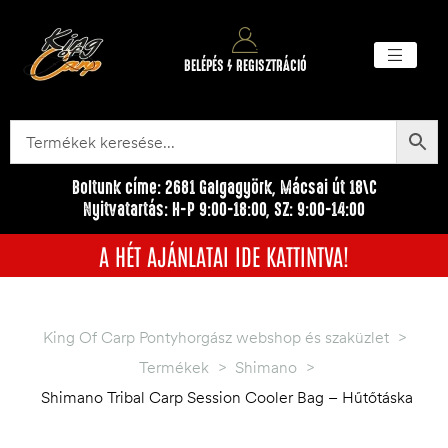
BELÉPÉS / REGISZTRÁCIÓ
Akciós ter
Törzsvásárlói pr
Egyéb me
Boltunk címe: 2681 Galgagyörk, Mácsai út 18\C
Nyitvatartás: H-P 9:00-18:00, SZ: 9:00-14:00
A HÉT AJÁNLATAI IDE KATTINTVA!
King Of Carp Pontyhorgász webshop és szaküzlet
>
Termékek
>
Shimano
>
Shimano Tribal Carp Session Cooler Bag – Hűtőtáska